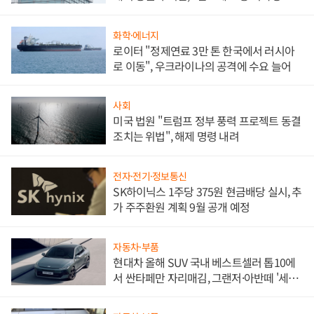
문"
화학·에너지
로이터 "정제연료 3만 톤 한국에서 러시아
로 이동", 우크라이나의 공격에 수요 늘어
사회
미국 법원 "트럼프 정부 풍력 프로젝트 동결
조치는 위법", 해제 명령 내려
전자·전기·정보통신
SK하이닉스 1주당 375원 현금배당 실시, 추
가 주주환원 계획 9월 공개 예정
자동차·부품
현대차 올해 SUV 국내 베스트셀러 톱10에
서 싼타페만 자리매김, 그랜저·아반떼 '세단
쌍끌이'로 내수 방어