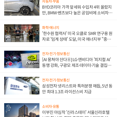
자동차·부품
BYD코리아 가격 앞세워 수입차 4위 올랐지
만, BMW·벤츠보다 높은 공임비에 소비자
불만 폭발
화학·에너지
'한수원 협력사' 미국 오클로 SMR 연구용 원
자로 '임계 상태' 도달, 미국 에너지부 "중요
한 이정표"
전자·전기·정보통신
[AI 뭉쳐야 산다⑧] LG·엔비디아 '피지컬 AI'
동맹 강화, 구광모 제조·데이터·기술 결집
해 종합 로보틱스 기업으로
전자·전기·정보통신
삼성전자 넷리스트와 특허분쟁 매듭, 5년 동
안 최대 1.3조 라이선스비 지급
소비자·유통
이부진 야심작 '신라스테이' 서울신라호텔