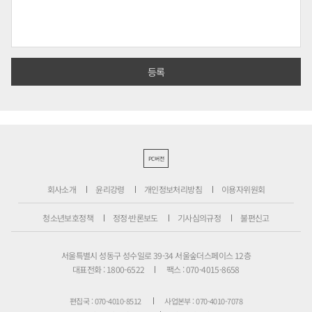
PC버전
회사소개
윤리강령
개인정보처리방침
이용자위원회
청소년보호정책
정정·반론보도
기사심의규정
불편신고
서울특별시 성동구 성수일로 39-34 서울숲더스페이스 12층
대표전화 : 1800-6522
팩스 : 070-4015-8658
편집국 : 070-4010-8512
사업본부 : 070-4010-7078