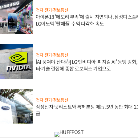
전자·전기·정보통신
아이폰18 '메모리 부족'에 출시 지연되나, 삼성디스
LG이노텍 '탈애플' 수익 다각화 속도
전자·전기·정보통신
[AI 뭉쳐야 산다⑧] LG·엔비디아 '피지컬 AI' 동맹 강
터·기술 결집해 종합 로보틱스 기업으로
전자·전기·정보통신
삼성전자 넷리스트와 특허분쟁 매듭, 5년 동안 최대 1
급