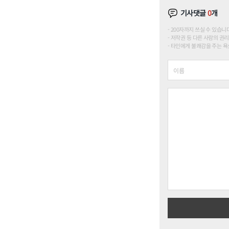
기사댓글
0
개
200자까지 쓰실 수 있습니다. (
저작권 등 다른 사람의 권리
타인에게 불쾌감을 주는 욕설