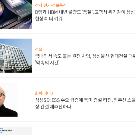
전자·전기·정보통신
D램과 HBM 내년 물량도 '품절', 고객사 위기감이 삼
협상력 더 키워
건설
국내외서 속도 붙는 원전 사업, 삼성물산·현대건설·
'약속의 시간'
화학·에너지
삼성SDI ESS 수요 급증에 북미 증설 타진, 최주선 
장 건설 재추진하나