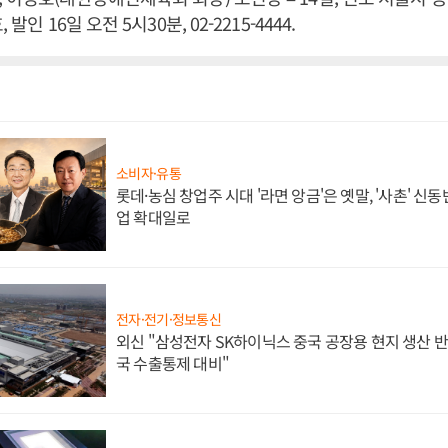
발인 16일 오전 5시30분, 02-2215-4444.
소비자·유통
롯데·농심 창업주 시대 '라면 앙금'은 옛말, '사촌' 신
업 확대일로
전자·전기·정보통신
외신 "삼성전자 SK하이닉스 중국 공장용 현지 생산 반
국 수출통제 대비"