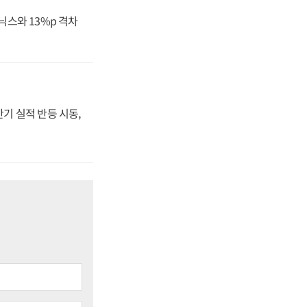
닉스와 13%p 격차
반기 실적 반등 시동,