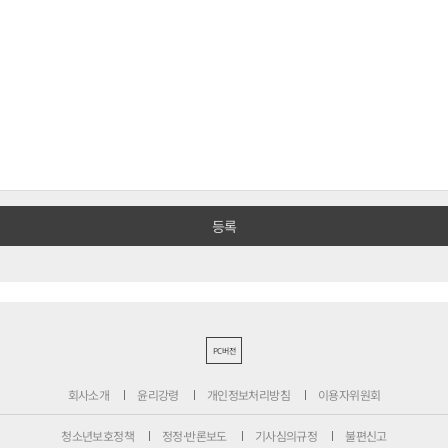
PC버전
회사소개
윤리강령
개인정보처리방침
이용자위원회
청소년보호정책
정정·반론보도
기사심의규정
불편신고