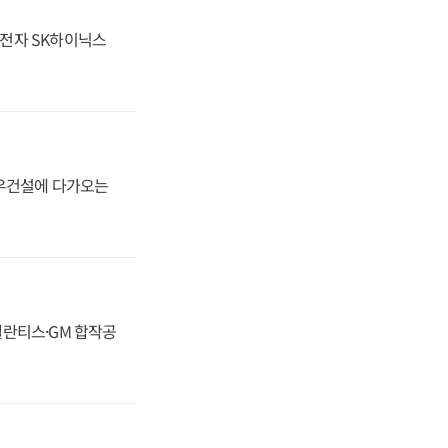
성전자 SK하이닉스
대우건설에 다가오는
스텔란티스·GM 합작공