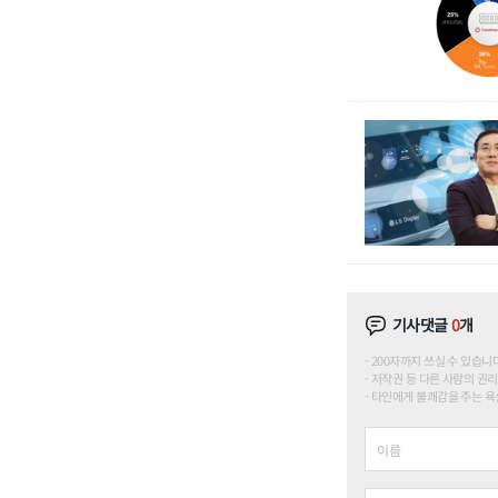
기사댓글
0
개
200자까지 쓰실 수 있습니다. (
저작권 등 다른 사람의 권리
타인에게 불쾌감을 주는 욕설