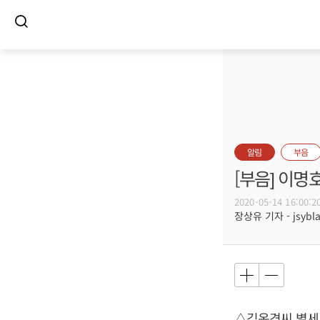
알림
부음
[부음] 이명
2020-05-14 16:00:2
장상유 기자 - jsybla
△김옥경씨 별세,