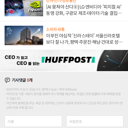
전자·전기·정보통신
[AI 뭉쳐야 산다⑧] LG·엔비디아 '피지컬 AI'
동맹 강화, 구광모 제조·데이터·기술 결집
해 종합 로보틱스 기업으로
소비자·유통
이부진 야심작 '신라스테이' 서울신라호텔
보다 잘 나가, 평택·주문진·해남·건대로 성
장판 더 넓힌다
기사댓글
0
개
200자까지 쓰실 수 있습니다. (현재 0 byte / 최대 400byte)
저작권 등 다른 사람의 권리를 침해하거나 명예를 훼손하는 댓글은 관련 법률에 의해 제재를 받을
수 있습니다.
타인에게 불쾌감을 주는 욕설 등 비하하는 단어가 내용에 포함되거나 인신공격성 글은 관리자의 판
단에 의해 삭제 합니다.