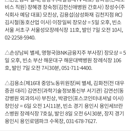
비스 직원) 장혜경 장숙정(김천신애병원 간호사) 장성수(주
식회사 예담 대표) 모친상, 김용섭(삼성화재 김천지점 RC)
김시철(동호산업 이사) 이장일씨 장모상 = 5일 오후, 빈소
서울 서초구 서울성모장례식장 11호, 발인 7일 오전 10시,
02-2258-5940.
△손상남씨 별세, 명형국(BNK금융지주 부사장) 장모상 = 5
일 오후, 빈소 부산 해운대구 해운대백병원 장례식장 106
호, 발인 7일 오전 7시30분, 051-711-4400.
△김용소(제16대 중앙노동위원장)씨 별세, 김화전(전 대우
증권 대리) 김연진(과학기술정보통신부 서기관) 김연선(동
강병원 외과의사) 부친상, 박광인(포스코인터내셔널 이사)
장인상 = 6일 오전 1시11분, 빈소 경기 용인시 용인세브란
스병원 장례식장 7호실, 발인 8일 오전 6시30분, 장지 경기
용인시 용인로뎀파크 수목장, 031-678-7627.