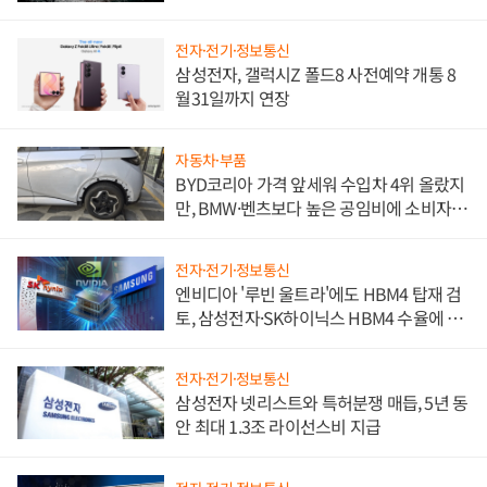
전자·전기·정보통신
삼성전자, 갤럭시Z 폴드8 사전예약 개통 8
월31일까지 연장
자동차·부품
BYD코리아 가격 앞세워 수입차 4위 올랐지
만, BMW·벤츠보다 높은 공임비에 소비자
불만 폭발
전자·전기·정보통신
엔비디아 '루빈 울트라'에도 HBM4 탑재 검
토, 삼성전자·SK하이닉스 HBM4 수율에 주
도권 갈린다
전자·전기·정보통신
삼성전자 넷리스트와 특허분쟁 매듭, 5년 동
안 최대 1.3조 라이선스비 지급