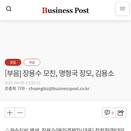
알림
부음
[부음] 장용수 모친, 명형국 장모, 김용소
2020-04-06 13:50:43
조충희 기자 - choongbiz@businesspost.co.kr
0
△권순심씨 별세, 장용수(매일경제TV 대표) 장희정(현대모