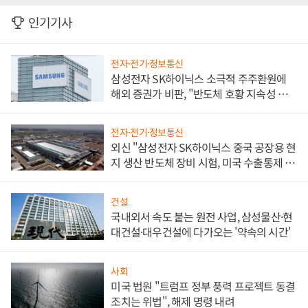
인기기사
전자·전기·정보통신
삼성전자 SK하이닉스 소극적 주주환원에
해외 증권가 비판, "반도체 호황 지속성 의
문"
전자·전기·정보통신
외신 "삼성전자 SK하이닉스 중국 공장용 현
지 생산 반도체 장비 시험, 미국 수출통제 대
비"
건설
국내외서 속도 붙는 원전 사업, 삼성물산·현
대건설·대우건설에 다가오는 '약속의 시간'
사회
미국 법원 "트럼프 정부 풍력 프로젝트 동결
조치는 위법", 해제 명령 내려