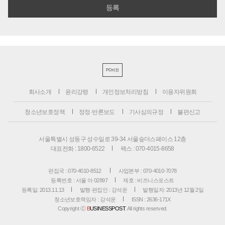
PC버전
회사소개
윤리강령
개인정보처리방침
이용자위원회
청소년보호정책
정정·반론보도
기사심의규정
불편신고
서울특별시 성동구 성수일로 39-34 서울숲더스페이스 12층
대표전화 : 1800-6522
팩스 : 070-4015-8658
편집국 : 070-4010-8512
사업본부 : 070-4010-7078
등록번호 : 서울 아 02897
제호 : 비즈니스포스트
등록일: 2013.11.13
발행·편집인 : 강석운
발행일자: 2013년 12월 2일
청소년보호책임자 : 강석운
ISSN : 2636-171X
Copyright ⓒ
B
USINESSPOST
. All rights reserved.