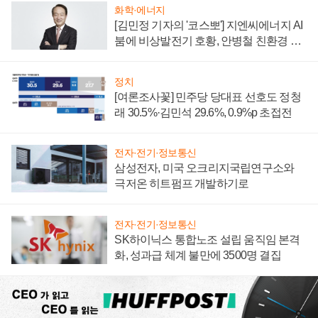
화학·에너지
[김민정 기자의 '코스뽀'] 지엔씨에너지 AI
붐에 비상발전기 호황, 안병철 친환경 에
너지 발전전문기업 향한다
정치
[여론조사꽃] 민주당 당대표 선호도 정청
래 30.5%·김민석 29.6%, 0.9%p 초접전
전자·전기·정보통신
삼성전자, 미국 오크리지국립연구소와
극저온 히트펌프 개발하기로
전자·전기·정보통신
SK하이닉스 통합노조 설립 움직임 본격
화, 성과급 체계 불만에 3500명 결집