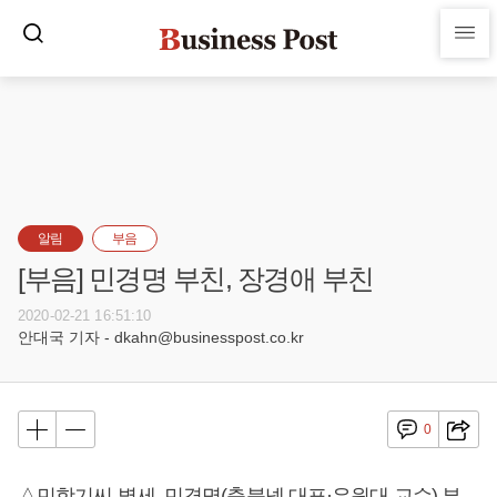
알림
부음
[부음] 민경명 부친, 장경애 부친
2020-02-21 16:51:10
안대국 기자 - dkahn@businesspost.co.kr
0
△민항기씨 별세, 민경명(충북넷 대표·유원대 교수) 부