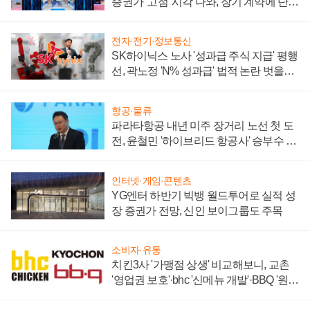
증권가 '고점' 시각 나와, 장기 계약에 단점
부각
전자·전기·정보통신
SK하이닉스 노사 '성과급 주식 지급' 평행
선, 곽노정 'N% 성과급' 법적 논란 벗을지
주목
항공·물류
파라타항공 내년 미주 장거리 노선 첫 도
전, 윤철민 '하이브리드 항공사' 승부수 통
할까
인터넷·게임·콘텐츠
YG엔터 하반기 빅뱅 월드투어로 실적 성
장 증권가 전망, 신인 보이그룹도 주목
소비자·유통
치킨3사 '가맹점 상생' 비교해보니, 교촌
'영업권 보호'·bhc '신메뉴 개발'·BBQ '원가
부담'