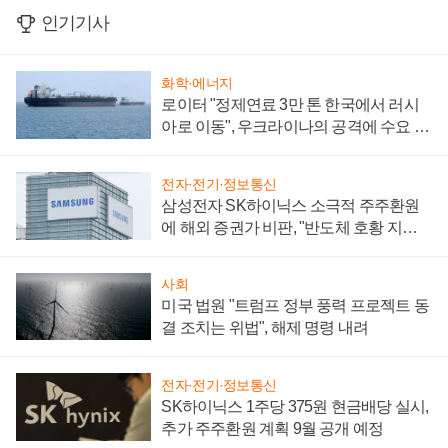
인기기사
화학·에너지
로이터 "정제연료 3만 톤 한국에서 러시
아로 이동", 우크라이나의 공격에 수요 늘
어
전자·전기·정보통신
삼성전자 SK하이닉스 소극적 주주환원
에 해외 증권가 비판, "반도체 호황 지속
성 의문"
사회
미국 법원 "트럼프 정부 풍력 프로젝트 동
결 조치는 위법", 해제 명령 내려
전자·전기·정보통신
SK하이닉스 1주당 375원 현금배당 실시,
추가 주주환원 계획 9월 공개 예정