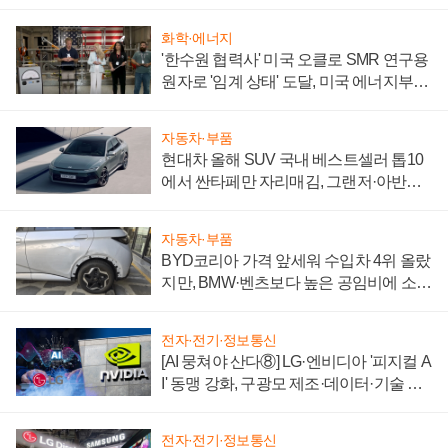
화학·에너지
'한수원 협력사' 미국 오클로 SMR 연구용
원자로 '임계 상태' 도달, 미국 에너지부
"중요한 이정표"
자동차·부품
현대차 올해 SUV 국내 베스트셀러 톱10
에서 싼타페만 자리매김, 그랜저·아반떼
'세단 쌍끌이'로 내수 방어
자동차·부품
BYD코리아 가격 앞세워 수입차 4위 올랐
지만, BMW·벤츠보다 높은 공임비에 소비
자 불만 폭발
전자·전기·정보통신
[AI 뭉쳐야 산다⑧] LG·엔비디아 '피지컬 A
I' 동맹 강화, 구광모 제조·데이터·기술 결
집해 종합 로보틱스 기업으로
전자·전기·정보통신