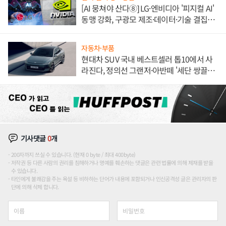
[AI 뭉쳐야 산다⑧] LG·엔비디아 '피지컬 AI'
동맹 강화, 구광모 제조·데이터·기술 결집
해 종합 로보틱스 기업으로
자동차·부품
현대차 SUV 국내 베스트셀러 톱10에서 사
라진다, 정의선 그랜저·아반떼 '세단 쌍끌
이'로 내수 방어
기사댓글
0
개
200자까지 쓰실 수 있습니다. (현재 0 byte / 최대 400byte)
저작권 등 다른 사람의 권리를 침해하거나 명예를 훼손하는 댓글은 관련 법률에 의해 제재를 받을
수 있습니다.
타인에게 불쾌감을 주는 욕설 등 비하하는 단어가 내용에 포함되거나 인신공격성 글은 관리자의 판
단에 의해 삭제 합니다.