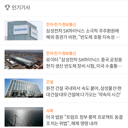
인기기사
전자·전기·정보통신
삼성전자 SK하이닉스 소극적 주주환원에
해외 증권가 비판, "반도체 호황 지속성 의
문"
전자·전기·정보통신
로이터 "삼성전자 SK하이닉스 중국 공장용
현지 생산 반도체 장비 시험, 미국 수출통제
대비"
건설
원전 건설 국내외서 속도 붙어, 삼성물산·현
대건설·대우건설에 다가오는 '약속의 시간'
사회
미국 법원 "트럼프 정부 풍력 프로젝트 동결
조치는 위법", 해제 명령 내려