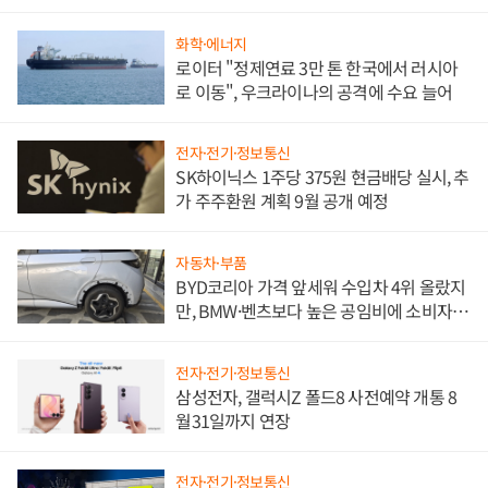
화학·에너지
로이터 "정제연료 3만 톤 한국에서 러시아
로 이동", 우크라이나의 공격에 수요 늘어
전자·전기·정보통신
SK하이닉스 1주당 375원 현금배당 실시, 추
가 주주환원 계획 9월 공개 예정
자동차·부품
BYD코리아 가격 앞세워 수입차 4위 올랐지
만, BMW·벤츠보다 높은 공임비에 소비자
불만 폭발
전자·전기·정보통신
삼성전자, 갤럭시Z 폴드8 사전예약 개통 8
월31일까지 연장
전자·전기·정보통신