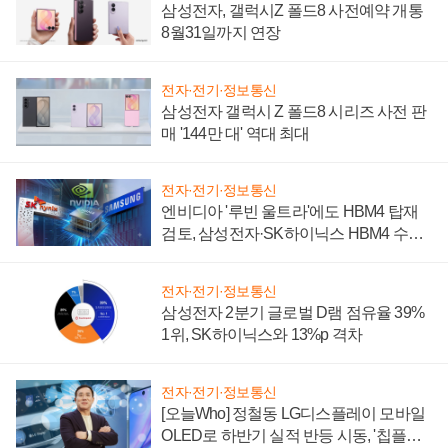
삼성전자, 갤럭시Z 폴드8 사전예약 개통
8월31일까지 연장
전자·전기·정보통신
삼성전자 갤럭시 Z 폴드8 시리즈 사전 판
매 '144만 대' 역대 최대
전자·전기·정보통신
엔비디아 '루빈 울트라'에도 HBM4 탑재
검토, 삼성전자·SK하이닉스 HBM4 수율
에 주도권 갈린다
전자·전기·정보통신
삼성전자 2분기 글로벌 D램 점유율 39%
1위, SK하이닉스와 13%p 격차
전자·전기·정보통신
[오늘Who] 정철동 LG디스플레이 모바일
OLED로 하반기 실적 반등 시동, '칩플레