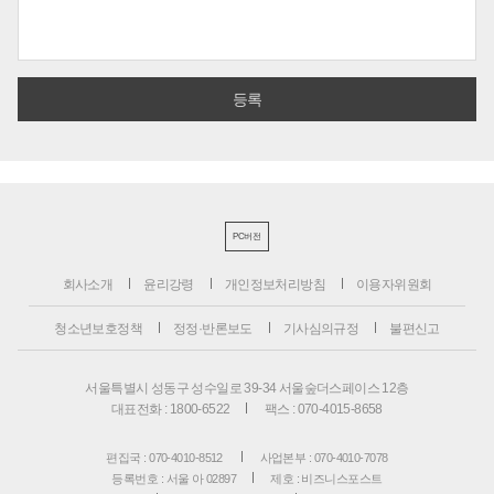
PC버전
회사소개
윤리강령
개인정보처리방침
이용자위원회
청소년보호정책
정정·반론보도
기사심의규정
불편신고
서울특별시 성동구 성수일로 39-34 서울숲더스페이스 12층
대표전화 : 1800-6522
팩스 : 070-4015-8658
편집국 : 070-4010-8512
사업본부 : 070-4010-7078
등록번호 : 서울 아 02897
제호 : 비즈니스포스트