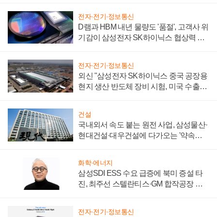
전자·전기·정보통신
D램과 HBM 내년 물량도 '품절', 고객사 위
기감이 삼성전자 SK하이닉스 협상력 더
키워
전자·전기·정보통신
외신 "삼성전자 SK하이닉스 중국 공장용
현지 생산 반도체 장비 시험, 미국 수출통
제 대비"
건설
국내외서 속도 붙는 원전 사업, 삼성물산·
현대건설·대우건설에 다가오는 '약속의
시간'
화학·에너지
삼성SDI ESS 수요 급증에 북미 증설 타
진, 최주선 스텔란티스·GM 합작공장 건
설 재추진하나
전자·전기·정보통신