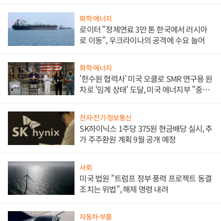
화학·에너지
로이터 "정제연료 3만 톤 한국에서 러시아
로 이동", 우크라이나의 공격에 수요 늘어
화학·에너지
'한수원 협력사' 미국 오클로 SMR 연구용 원
자로 '임계 상태' 도달, 미국 에너지부 "중요
한 이정표"
전자·전기·정보통신
SK하이닉스 1주당 375원 현금배당 실시, 추
가 주주환원 계획 9월 공개 예정
사회
미국 법원 "트럼프 정부 풍력 프로젝트 동결
조치는 위법", 해제 명령 내려
자동차·부품