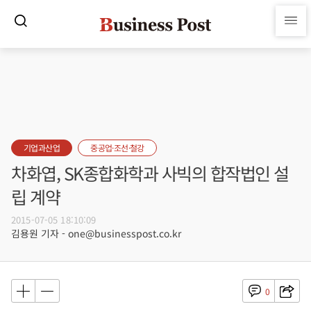
기업과산업
중공업·조선·철강
차화엽, SK종합화학과 사빅의 합작법인 설
립 계약
2015-07-05 18:10:09
김용원 기자 - one@businesspost.co.kr
0