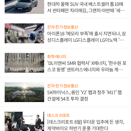
현대차 올해 SUV 국내 베스트셀러 톱10에
서 싼타페만 자리매김, 그랜저·아반떼 '세단
쌍끌이'로 내수 방어
전자·전기·정보통신
아이폰18 '메모리 부족'에 출시 지연되나, 삼
성디스플레이 LG디스플레이 LG이노텍 '탈
애플' 수익 다각화 속도
화학·에너지
'DL이앤씨 SMR 협력사' X에너지, '한수원 포
스코 동맹' 센트러스에너지와 우라늄 계약
체결
전자·전기·정보통신
SK하이닉스, 용인 'Y2' 팹과 청주 'M17' 팹
건설에 54조 투자 결정
데스크 리포트
[데스크리포트 8월] 무더운 입추에 든 생각,
제약바이오 하반기 훈풍 기대한다