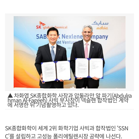
▲ 차화엽 SK종합화학 사장과 압둘라만 알 파기(Abdulra
hman Al-Fageeh) 사빅 부사장이 넥슬렌 합작법인 계약
에 서명한 뒤 기념촬영하고 있다.
SK종합화학이 세계 2위 화학기업 사빅과 합작법인 ‘SSN
C’를 설립하고 고성능 폴리에틸렌시장 공략에 나선다.