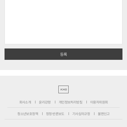
PC버전
회사소개
윤리강령
개인정보처리방침
이용자위원회
청소년보호정책
정정·반론보도
기사심의규정
불편신고