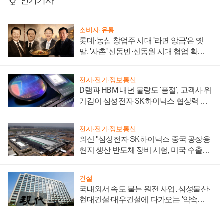
인기기사
소비자·유통
롯데·농심 창업주 시대 '라면 앙금'은 옛
말, '사촌' 신동빈·신동원 시대 협업 확대
일로
전자·전기·정보통신
D램과 HBM 내년 물량도 '품절', 고객사 위
기감이 삼성전자 SK하이닉스 협상력 더
키워
전자·전기·정보통신
외신 "삼성전자 SK하이닉스 중국 공장용
현지 생산 반도체 장비 시험, 미국 수출통
제 대비"
건설
국내외서 속도 붙는 원전 사업, 삼성물산·
현대건설·대우건설에 다가오는 '약속의
시간'