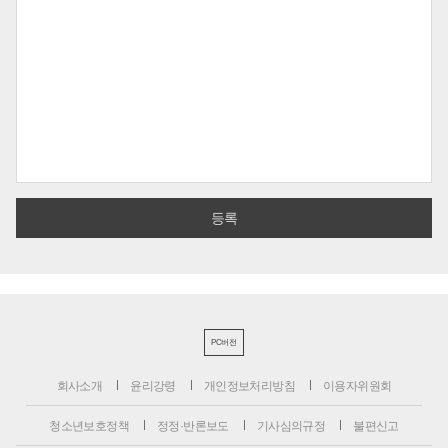
PC버전
회사소개
윤리강령
개인정보처리방침
이용자위원회
청소년보호정책
정정·반론보도
기사심의규정
불편신고