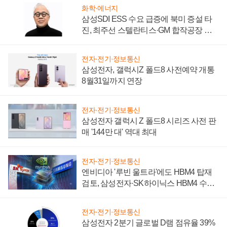
화학·에너지
삼성SDI ESS 수요 급증에 북미 증설 타
진, 최주선 스텔란티스·GM 합작공장 건
설 재추진하나
전자·전기·정보통신
삼성전자, 갤럭시Z 폴드8 사전예약 개통
8월31일까지 연장
전자·전기·정보통신
삼성전자 갤럭시 Z 폴드8 시리즈 사전 판
매 '144만 대' 역대 최대
전자·전기·정보통신
엔비디아 '루빈 울트라'에도 HBM4 탑재
검토, 삼성전자·SK하이닉스 HBM4 수율
에 주도권 갈린다
전자·전기·정보통신
삼성전자 2분기 글로벌 D램 점유율 39%