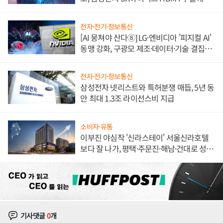
도권 갈린다
전자·전기·정보통신
[AI 뭉쳐야 산다⑧] LG·엔비디아 '피지컬 AI'
동맹 강화, 구광모 제조·데이터·기술 결집
해 종합 로보틱스 기업으로
전자·전기·정보통신
삼성전자 넷리스트와 특허분쟁 매듭, 5년 동
안 최대 1.3조 라이선스비 지급
소비자·유통
이부진 야심작 '신라스테이' 서울신라호텔
보다 잘 나가, 평택·주문진·해남·건대로 성
장판 더 넓힌다
기사댓글
0
개