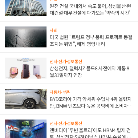
원전 건설 국내외서 속도 붙어, 삼성물산·현
대건설·대우건설에 다가오는 '약속의 시간'
사회
미국 법원 "트럼프 정부 풍력 프로젝트 동결
조치는 위법", 해제 명령 내려
전자·전기·정보통신
삼성전자, 갤럭시Z 폴드8 사전예약 개통 8
월31일까지 연장
자동차·부품
BYD코리아 가격 앞세워 수입차 4위 올랐지
만, BMW·벤츠보다 높은 공임비에 소비자
불만 폭발
전자·전기·정보통신
엔비디아 '루빈 울트라'에도 HBM4 탑재 검
토, 삼성전자·SK하이닉스 HBM4 수율에 주