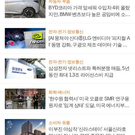
자동차·부품
BYD코리아 가격 앞세워 수입차 4위 올랐
지만, BMW·벤츠보다 높은 공임비에 소비
자 불만 폭발
전자·전기·정보통신
[AI 뭉쳐야 산다⑧] LG·엔비디아 '피지컬 A
I' 동맹 강화, 구광모 제조·데이터·기술 결
집해 종합 로보틱스 기업으로
전자·전기·정보통신
삼성전자 넷리스트와 특허분쟁 매듭, 5년
동안 최대 1.3조 라이선스비 지급
화학·에너지
'한수원 협력사' 미국 오클로 SMR 연구용
원자로 '임계 상태' 도달, 미국 에너지부
"중요한 이정표"
소비자·유통
이부진 야심작 '신라스테이' 서울신라호