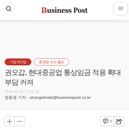
기업과산업
중공업·조선·철강
권오갑, 현대중공업 통상임금 적용 확대
부담 커져
2015-02-12 17:24:12
장윤경 기자 - strangebride@businesspost.co.kr
0