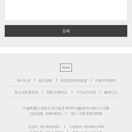
PC버전
회사소개
윤리강령
개인정보처리방침
이용자위원회
청소년보호정책
정정·반론보도
기사심의규정
불편신고
서울특별시 성동구 성수일로 39-34 서울숲더스페이스 12층
대표전화 : 1800-6522
팩스 : 070-4015-8658
편집국 : 070-4010-8512
사업본부 : 070-4010-7078