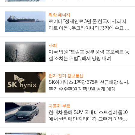
성 의문"
화학·에너지
로이터 "정제연료 3만 톤 한국에서 러시
아로 이동", 우크라이나의 공격에 수요 늘
어
사회
미국 법원 "트럼프 정부 풍력 프로젝트 동
결 조치는 위법", 해제 명령 내려
전자·전기·정보통신
SK하이닉스 1주당 375원 현금배당 실시,
추가 주주환원 계획 9월 공개 예정
자동차·부품
현대차 올해 SUV 국내 베스트셀러 톱10
에서 싼타페만 자리매김, 그랜저·아반떼
'세단 쌍끌이'로 내수 방어