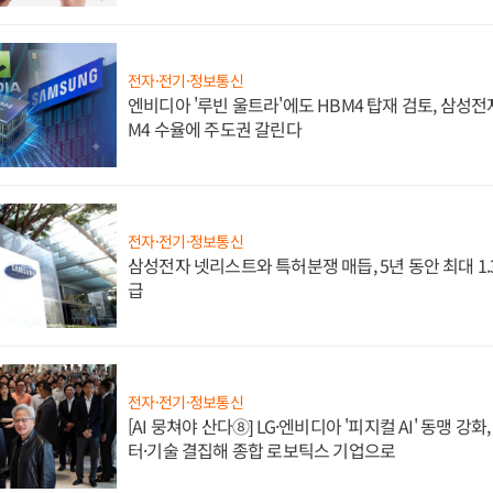
전자·전기·정보통신
엔비디아 '루빈 울트라'에도 HBM4 탑재 검토, 삼성전
M4 수율에 주도권 갈린다
전자·전기·정보통신
삼성전자 넷리스트와 특허분쟁 매듭, 5년 동안 최대 1
급
전자·전기·정보통신
[AI 뭉쳐야 산다⑧] LG·엔비디아 '피지컬 AI' 동맹 강
터·기술 결집해 종합 로보틱스 기업으로