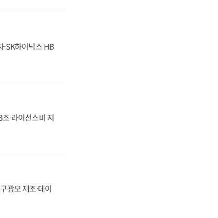
자·SK하이닉스 HB
.3조 라이선스비 지
화, 구광모 제조·데이