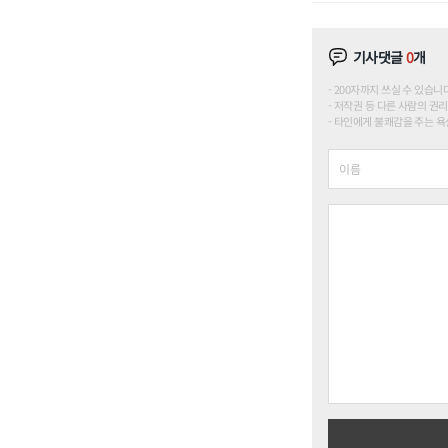
기사댓글
0
개
200자까지 쓰실 수 있습니다. (
저작권 등 다른 사람의 권리
타인에게 불쾌감을 주는 욕설