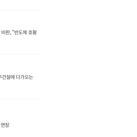
비판, "반도체 호황
대우건설에 다가오는
지 연장