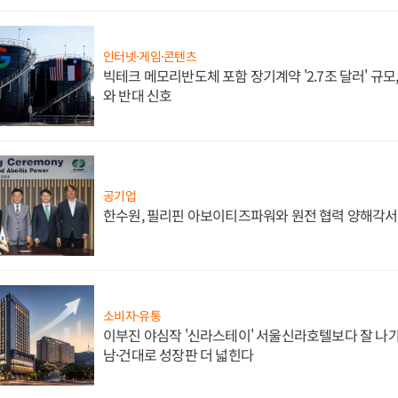
인터넷·게임·콘텐츠
빅테크 메모리반도체 포함 장기계약 '2.7조 달러' 규모,
와 반대 신호
공기업
한수원, 필리핀 아보이티즈파워와 원전 협력 양해각서
소비자·유통
이부진 야심작 '신라스테이' 서울신라호텔보다 잘 나가
남·건대로 성장판 더 넓힌다