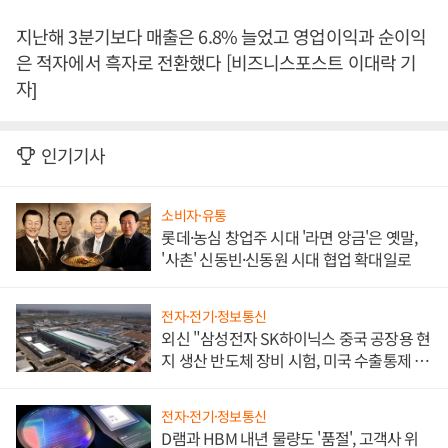
지난해 3분기보다 매출은 6.8% 늘었고 영업이익과 순이익
은 적자에서 흑자로 전환했다 [비즈니스포스트 이대락 기
자]
인기기사
소비자·유통
롯데·농심 창업주 시대 '라면 앙금'은 옛말,
'사촌' 신동빈·신동원 시대 협업 확대일로
전자·전기·정보통신
외신 "삼성전자 SK하이닉스 중국 공장용 현
지 생산 반도체 장비 시험, 미국 수출통제 대
비"
전자·전기·정보통신
D램과 HBM 내년 물량도 '품절', 고객사 위