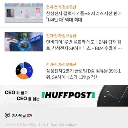
전자·전기·정보통신
삼성전자 갤럭시 Z 폴드8 시리즈 사전 판매
'144만 대' 역대 최대
전자·전기·정보통신
엔비디아 '루빈 울트라'에도 HBM4 탑재 검
토, 삼성전자·SK하이닉스 HBM4 수율에 주
도권 갈린다
전자·전기·정보통신
삼성전자 2분기 글로벌 D램 점유율 39% 1
위, SK하이닉스와 13%p 격차
기사댓글
0
개
200자까지 쓰실 수 있습니다. (현재 0 byte / 최대 400byte)