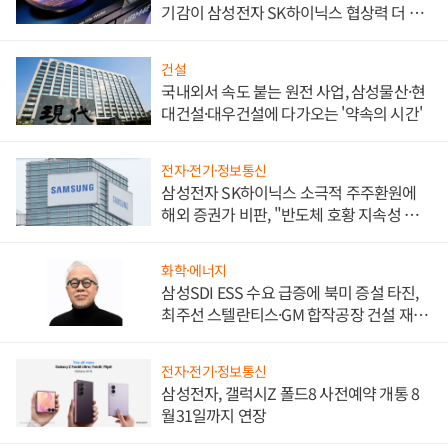
기감이 삼성전자 SK하이닉스 협상력 더 키
워
건설
국내외서 속도 붙는 원전 사업, 삼성물산·현
대건설·대우건설에 다가오는 '약속의 시간'
전자·전기·정보통신
삼성전자 SK하이닉스 소극적 주주환원에
해외 증권가 비판, "반도체 호황 지속성 의
문"
화학·에너지
삼성SDI ESS 수요 급증에 북미 증설 타진,
최주선 스텔란티스·GM 합작공장 건설 재추
진하나
전자·전기·정보통신
삼성전자, 갤럭시Z 폴드8 사전예약 개통 8
월31일까지 연장