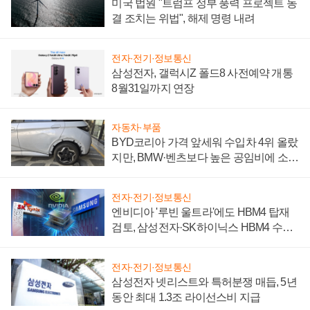
미국 법원 "트럼프 정부 풍력 프로젝트 동
결 조치는 위법", 해제 명령 내려
전자·전기·정보통신
삼성전자, 갤럭시Z 폴드8 사전예약 개통
8월31일까지 연장
자동차·부품
BYD코리아 가격 앞세워 수입차 4위 올랐
지만, BMW·벤츠보다 높은 공임비에 소비
자 불만 폭발
전자·전기·정보통신
엔비디아 '루빈 울트라'에도 HBM4 탑재
검토, 삼성전자·SK하이닉스 HBM4 수율
에 주도권 갈린다
전자·전기·정보통신
삼성전자 넷리스트와 특허분쟁 매듭, 5년
동안 최대 1.3조 라이선스비 지급