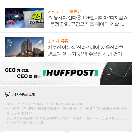
전자·전기·정보통신
[AI 뭉쳐야 산다⑧] LG·엔비디아 '피지컬 A
I' 동맹 강화, 구광모 제조·데이터·기술 결
집해 종합 로보틱스 기업으로
소비자·유통
이부진 야심작 '신라스테이' 서울신라호
텔보다 잘 나가, 평택·주문진·해남·건대로
성장판 더 넓힌다
기사댓글
1
개
200자까지 쓰실 수 있습니다. (현재 0 byte / 최대 400byte)
저작권 등 다른 사람의 권리를 침해하거나 명예를 훼손하는 댓글은 관련 법률에 의해 제재
를 받을 수 있습니다.
타인에게 불쾌감을 주는 욕설 등 비하하는 단어가 내용에 포함되거나 인신공격성 글은 관
리자의 판단에 의해 삭제 합니다.