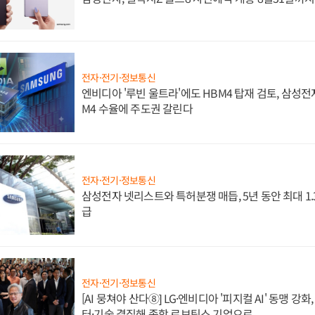
전자·전기·정보통신
엔비디아 '루빈 울트라'에도 HBM4 탑재 검토, 삼성전
M4 수율에 주도권 갈린다
전자·전기·정보통신
삼성전자 넷리스트와 특허분쟁 매듭, 5년 동안 최대 1
급
전자·전기·정보통신
[AI 뭉쳐야 산다⑧] LG·엔비디아 '피지컬 AI' 동맹 강
터·기술 결집해 종합 로보틱스 기업으로