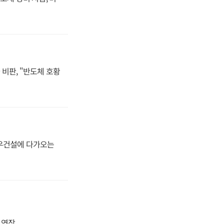
비판, "반도체 호황
대우건설에 다가오는
지 연장