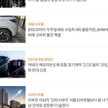
자동차·부품
BYD코리아 가격 앞세워 수입차 4위 올랐지만, BMW
비에 소비자 불만 폭발
인터넷·게임·콘텐츠
빅테크 메모리반도체 포함 장기계약 '2.7조 달러' 규모,
와 반대 신호
소비자·유통
이부진 야심작 '신라스테이' 서울신라호텔보다 잘 나가
남·건대로 성장판 더 넓힌다