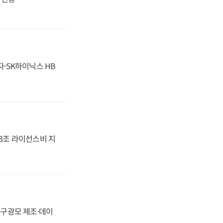
자·SK하이닉스 HB
.3조 라이선스비 지
화, 구광모 제조·데이