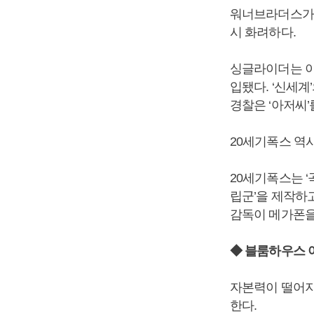
워너브라더스가 올
시 화려하다.
싱글라이더는 이
입됐다. ‘신세계
경찰은 ‘아저씨’
20세기폭스 역
20세기폭스는 ‘
립군’을 제작하
감독이 메가폰을
◆ 블룸하우스 
자본력이 떨어
한다.