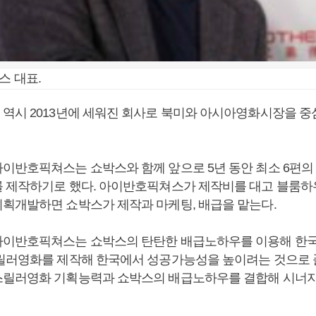
스 대표.
역시 2013년에 세워진 회사로 북미와 아시아영화시장을 
이반호픽쳐스는 쇼박스와 함께 앞으로 5년 동안 최소 6편의
 제작하기로 했다. 아이반호픽쳐스가 제작비를 대고 블룸
획개발하면 쇼박스가 제작과 마케팅, 배급을 맡는다.
아이반호픽쳐스는 쇼박스의 탄탄한 배급노하우를 이용해 한
릴러영화를 제작해 한국에서 성공가능성을 높이려는 것으로 
스릴러영화 기획능력과 쇼박스의 배급노하우를 결합해 시너