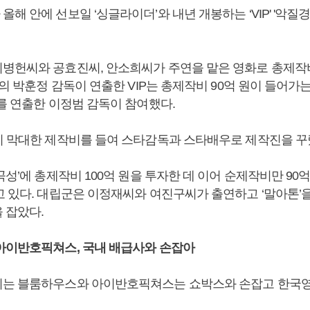
해 안에 선보일 ‘싱글라이더’와 내년 개봉하는 ‘VIP' '악질
병헌씨와 공효진씨, 안소희씨가 주연을 맡은 영화로 총제작비
’의 박훈정 감독이 연출한 VIP는 총제작비 90억 원이 들어가
를 연출한 이정범 감독이 참여했다.
시 막대한 제작비를 들여 스타감독과 스타배우로 제작진을 꾸
곡성’에 총제작비 100억 원을 투자한 데 이어 순제작비만 90억
고 있다. 대립군은 이정재씨와 여진구씨가 출연하고 ‘말아톤’
 잡았다.
아이반호픽쳐스, 국내 배급사와 손잡아
지는 블룸하우스와 아이반호픽쳐스는 쇼박스와 손잡고 한국