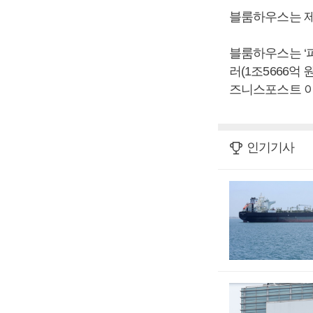
블룸하우스는 제
블룸하우스는 ‘파
러(1조5666억
즈니스포스트 이
인기기사