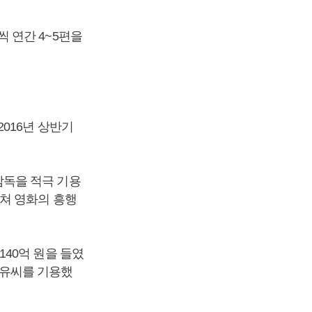
 연간 4~5편을
016년 상반기
독을 적극 기용
쳐 영화의 흥행
40억 원을 들였
 공유씨를 기용했