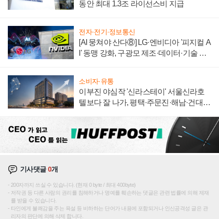
동안 최대 1.3조 라이선스비 지급
전자·전기·정보통신
[AI 뭉쳐야 산다⑧] LG·엔비디아 '피지컬 A
I' 동맹 강화, 구광모 제조·데이터·기술 결
집해 종합 로보틱스 기업으로
소비자·유통
이부진 야심작 '신라스테이' 서울신라호
텔보다 잘 나가, 평택·주문진·해남·건대로
성장판 더 넓힌다
기사댓글
0
개
200자까지 쓰실 수 있습니다. (현재 0 byte / 최대 400byte)
저작권 등 다른 사람의 권리를 침해하거나 명예를 훼손하는 댓글은 관련 법률에 의해 제재
를 받을 수 있습니다.
타인에게 불쾌감을 주는 욕설 등 비하하는 단어가 내용에 포함되거나 인신공격성 글은 관
리자의 판단에 의해 삭제 합니다.