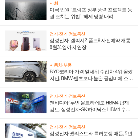
사회
미국 법원 "트럼프 정부 풍력 프로젝트 동
결 조치는 위법", 해제 명령 내려
전자·전기·정보통신
삼성전자, 갤럭시Z 폴드8 사전예약 개통
8월31일까지 연장
자동차·부품
BYD코리아 가격 앞세워 수입차 4위 올랐
지만, BMW·벤츠보다 높은 공임비에 소비
자 불만 폭발
전자·전기·정보통신
엔비디아 '루빈 울트라'에도 HBM4 탑재
검토, 삼성전자·SK하이닉스 HBM4 수율
에 주도권 갈린다
전자·전기·정보통신
삼성전자 넷리스트와 특허분쟁 매듭, 5년