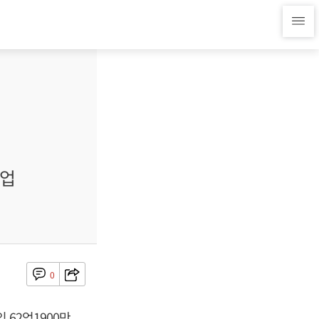
산업
0
 62억1900만