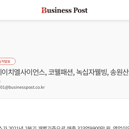
실적발표
 에이치엘사이언스, 코웰패션, 녹십자웰빙, 송원
9
1@businesspost.co.kr
2021년 2분기 개별기준으로 매출 323억9900만 원, 영업이익