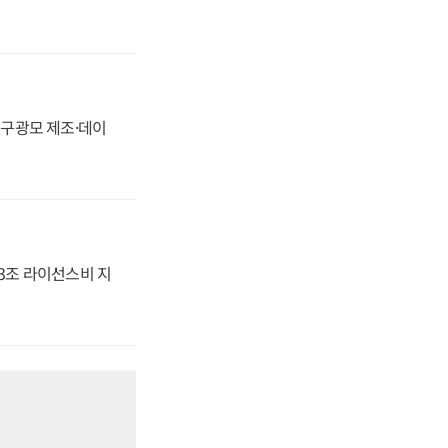
화, 구광모 제조·데이
.3조 라이선스비 지