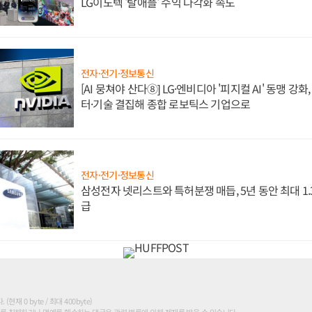
LG이노텍 '탈애플' 수익 다각화 속도
전자·전기·정보통신
[AI 뭉쳐야 산다⑧] LG·엔비디아 '피지컬 AI' 동맹 강
터·기술 결집해 종합 로보틱스 기업으로
전자·전기·정보통신
삼성전자 넷리스트와 특허분쟁 매듭, 5년 동안 최대 1
급
현재 0 byte / 최대 400byte)