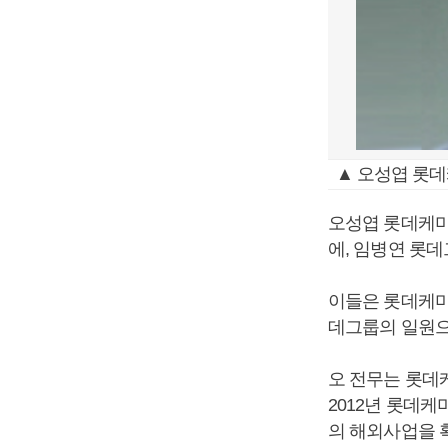
▲ 오성엽 롯
오성엽 롯데케미
에, 임병연 롯
이들은 롯데케미
데그룹의 일원으
오 전무는 롯데
2012년 롯데
의 해외사업을 