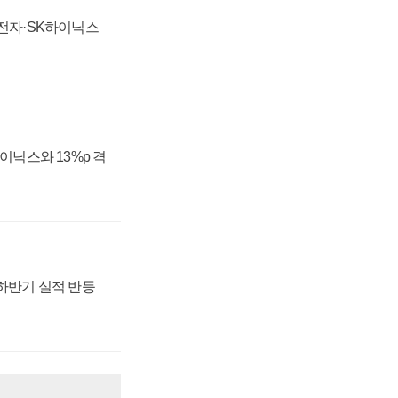
성전자·SK하이닉스
하이닉스와 13%p 격
 하반기 실적 반등