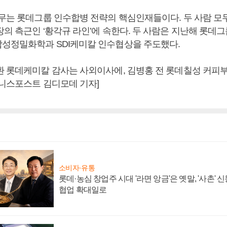
전무는 롯데그룹 인수합병 전략의 핵심인재들이다. 두 사람 
의 측근인 ‘황각규 라인’에 속한다. 두 사람은 지난해 롯데
성정밀화학과 SDI케미칼 인수협상을 주도했다.
환 롯데케미칼 감사는 사외이사에, 김병홍 전 롯데칠성 커피
즈니스포스트 김디모데 기자]
소비자·유통
롯데·농심 창업주 시대 '라면 앙금'은 옛말, '사촌'
협업 확대일로