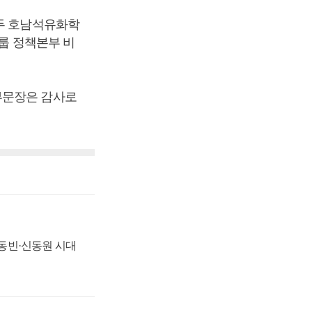
모두 호남석유화학
그룹 정책본부 비
부문장은 감사로
 신동빈·신동원 시대