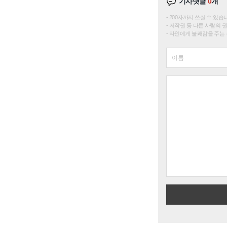
기사댓글
0
개
200자까지 쓰실 수 있습니다. 
저작권 등 다른 사람의 
타인에게 불쾌감을 주는 