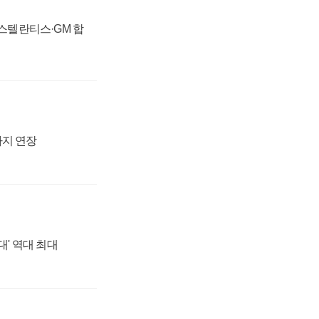
 스텔란티스·GM 합
까지 연장
대' 역대 최대