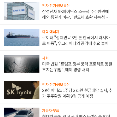
전자·전기·정보통신
삼성전자 SK하이닉스 소극적 주주환원에
해외 증권가 비판, "반도체 호황 지속성 의
문"
화학·에너지
로이터 "정제연료 3만 톤 한국에서 러시아
로 이동", 우크라이나의 공격에 수요 늘어
사회
미국 법원 "트럼프 정부 풍력 프로젝트 동결
조치는 위법", 해제 명령 내려
전자·전기·정보통신
SK하이닉스 1주당 375원 현금배당 실시, 추
가 주주환원 계획 9월 공개 예정
자동차·부품
현대차 올해 SUV 국내 베스트셀러 톱10에