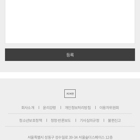
PC버전
회사소개
윤리강령
개인정보처리방침
이용자위원회
청소년보호정책
정정·반론보도
기사심의규정
불편신고
서울특별시 성동구 성수일로 39-34 서울숲더스페이스 12층