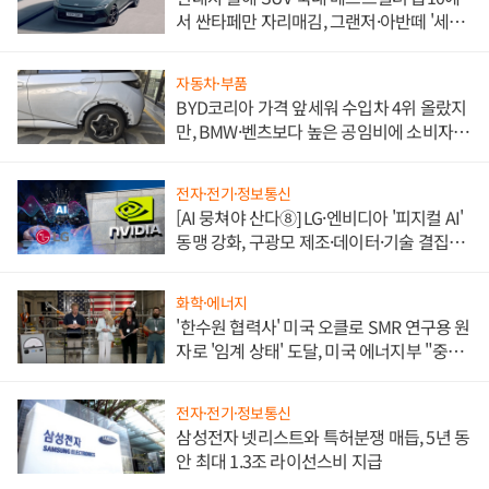
서 싼타페만 자리매김, 그랜저·아반떼 '세단
쌍끌이'로 내수 방어
자동차·부품
BYD코리아 가격 앞세워 수입차 4위 올랐지
만, BMW·벤츠보다 높은 공임비에 소비자
불만 폭발
전자·전기·정보통신
[AI 뭉쳐야 산다⑧] LG·엔비디아 '피지컬 AI'
동맹 강화, 구광모 제조·데이터·기술 결집
해 종합 로보틱스 기업으로
화학·에너지
'한수원 협력사' 미국 오클로 SMR 연구용 원
자로 '임계 상태' 도달, 미국 에너지부 "중요
한 이정표"
전자·전기·정보통신
삼성전자 넷리스트와 특허분쟁 매듭, 5년 동
안 최대 1.3조 라이선스비 지급