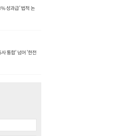
N% 성과급' 법적 논
사 통합' 넘어 '한전