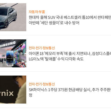
자동차·부품
현대차 올해 SUV 국내 베스트셀러 톱10에서 싼타페만
아반떼 '세단 쌍끌이'로 내수 방어
전자·전기·정보통신
아이폰18 '메모리 부족'에 출시 지연되나, 삼성디스
LG이노텍 '탈애플' 수익 다각화 속도
전자·전기·정보통신
SK하이닉스 1주당 375원 현금배당 실시, 추가 주주환
정