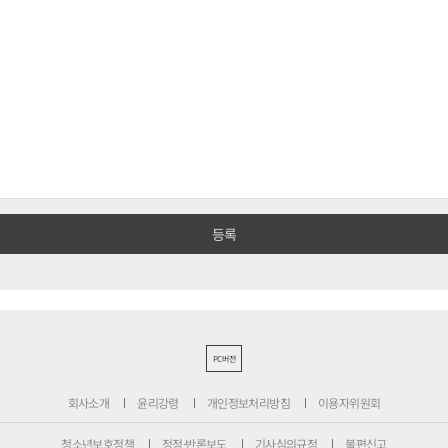
PC버전
회사소개
윤리강령
개인정보처리방침
이용자위원회
청소년보호정책
정정·반론보도
기사심의규정
불편신고