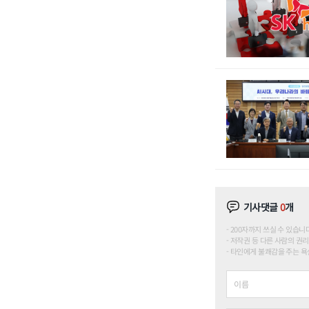
기사댓글
0
개
200자까지 쓰실 수 있습니다. (
저작권 등 다른 사람의 권리
타인에게 불쾌감을 주는 욕설