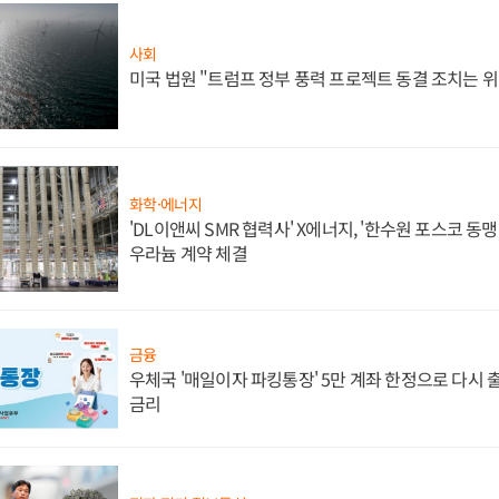
사회
미국 법원 "트럼프 정부 풍력 프로젝트 동결 조치는 위
화학·에너지
'DL이앤씨 SMR 협력사' X에너지, '한수원 포스코 
우라늄 계약 체결
금융
우체국 '매일이자 파킹통장' 5만 계좌 한정으로 다시 출시
금리