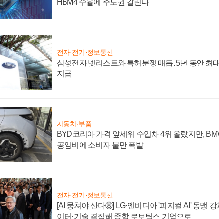
HBM4 수율에 주도권 갈린다
전자·전기·정보통신
삼성전자 넷리스트와 특허분쟁 매듭, 5년 동안 최대
지급
자동차·부품
BYD코리아 가격 앞세워 수입차 4위 올랐지만, B
공임비에 소비자 불만 폭발
전자·전기·정보통신
[AI 뭉쳐야 산다⑧] LG·엔비디아 '피지컬 AI' 동맹 
이터·기술 결집해 종합 로보틱스 기업으로