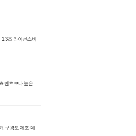
 1.3조 라이선스비
MW·벤츠보다 높은
강화, 구광모 제조·데