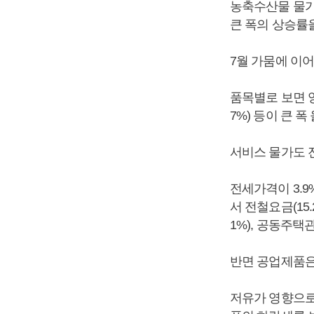
농축수산물 물가지
큰 폭의 상승률
7월 가뭄에 이
품목별로 보면 양파가
7%) 등이 큰 
서비스 물가도 
전세가격이 3.9
서 전철요금(15
1%), 공동주택
반면 공업제품은 0
저유가 영향으로 등유