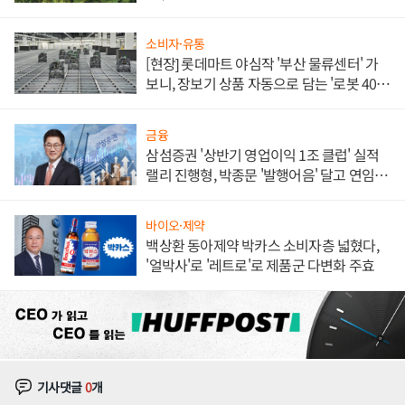
소비자·유통
[현장] 롯데마트 야심작 '부산 물류센터' 가
보니, 장보기 상품 자동으로 담는 '로봇 400
대' 장관
금융
삼섬증권 '상반기 영업이익 1조 클럽' 실적
랠리 진행형, 박종문 '발행어음' 달고 연임 향
하나
바이오·제약
백상환 동아제약 박카스 소비자층 넓혔다,
'얼박사'로 '레트로'로 제품군 다변화 주효
기사댓글
0
개