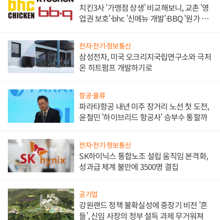
치킨3사 '가맹점 상생' 비교해보니, 교촌 '영
업권 보호'·bhc '신메뉴 개발'·BBQ '원가 부
담'
전자·전기·정보통신
삼성전자, 미국 오크리지국립연구소와 극저
온 히트펌프 개발하기로
항공·물류
파라타항공 내년 미주 장거리 노선 첫 도전,
윤철민 '하이브리드 항공사' 승부수 통할까
전자·전기·정보통신
SK하이닉스 통합노조 설립 움직임 본격화,
성과급 체계 불만에 3500명 결집
공기업
강원랜드 정책 불확실성에 중장기 비전 '흔
들', 신임 사장의 정부 설득 과제 무거워져