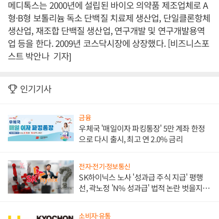
메디톡스는 2000년에 설립된 바이오 의약품 제조업체로 A
형·B형 보톨리늄 독소 단백질 치료제 생산업, 단일클론항체
생산업, 재조합 단백질 생산업, 연구개발 및 연구개발용역
업 등을 한다. 2009년 코스닥시장에 상장했다. [비즈니스포
스트 박안나 기자]
인기기사
금융
우체국 '매일이자 파킹통장' 5만 계좌 한정
으로 다시 출시, 최고 연 2.0% 금리
전자·전기·정보통신
SK하이닉스 노사 '성과급 주식 지급' 평행
선, 곽노정 'N% 성과급' 법적 논란 벗을지 주
목
소비자·유통