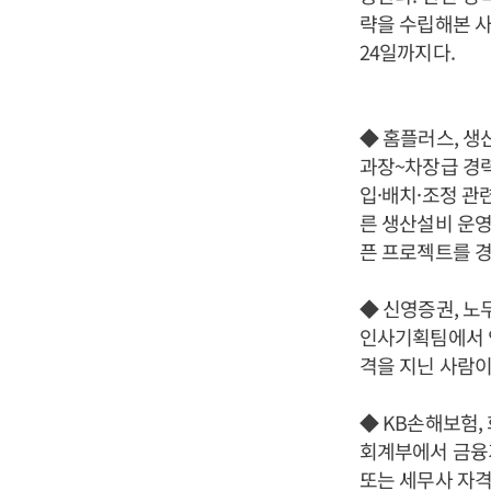
략을 수립해본 사
24일까지다.
◆ 홈플러스, 생
과장~차장급 경
입·배치·조정 관
른 생산설비 운영
픈 프로젝트를 경
◆ 신영증권, 노
인사기획팀에서 
격을 지닌 사람이
◆ KB손해보험,
회계부에서 금융기
또는 세무사 자격