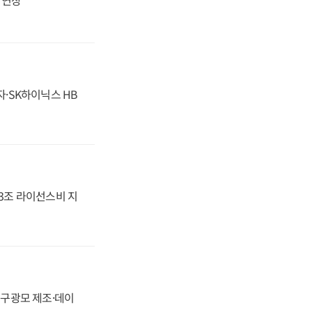
자·SK하이닉스 HB
.3조 라이선스비 지
화, 구광모 제조·데이