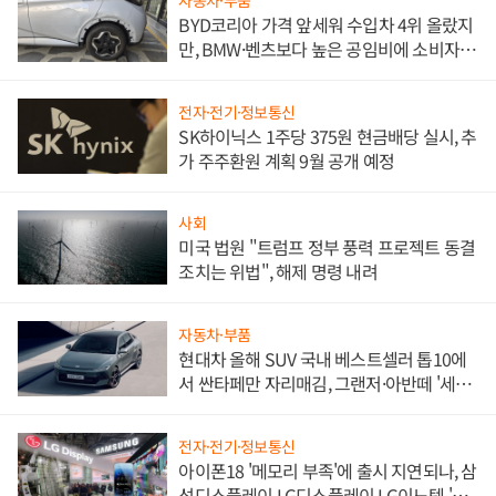
자동차·부품
BYD코리아 가격 앞세워 수입차 4위 올랐지
만, BMW·벤츠보다 높은 공임비에 소비자
불만 폭발
전자·전기·정보통신
SK하이닉스 1주당 375원 현금배당 실시, 추
가 주주환원 계획 9월 공개 예정
사회
미국 법원 "트럼프 정부 풍력 프로젝트 동결
조치는 위법", 해제 명령 내려
자동차·부품
현대차 올해 SUV 국내 베스트셀러 톱10에
서 싼타페만 자리매김, 그랜저·아반떼 '세단
쌍끌이'로 내수 방어
전자·전기·정보통신
아이폰18 '메모리 부족'에 출시 지연되나, 삼
성디스플레이 LG디스플레이 LG이노텍 '탈