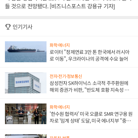
들 것으로 전망됐다. [비즈니스포스트 강용규 기자]
인기기사
화학·에너지
로이터 "정제연료 3만 톤 한국에서 러시아
로 이동", 우크라이나의 공격에 수요 늘어
전자·전기·정보통신
삼성전자 SK하이닉스 소극적 주주환원에
해외 증권가 비판, "반도체 호황 지속성 의
문"
화학·에너지
'한수원 협력사' 미국 오클로 SMR 연구용 원
자로 '임계 상태' 도달, 미국 에너지부 "중요
한 이정표"