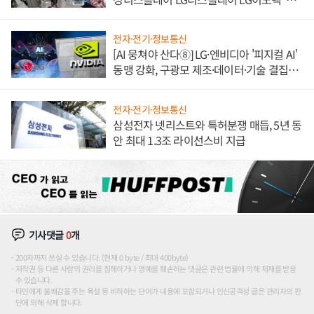
애플' 수익 다각화 속도
전자·전기·정보통신
[AI 뭉쳐야 산다⑧] LG·엔비디아 '피지컬 AI'
동맹 강화, 구광모 제조·데이터·기술 결집
해 종합 로보틱스 기업으로
전자·전기·정보통신
삼성전자 넷리스트와 특허분쟁 매듭, 5년 동
안 최대 1.3조 라이선스비 지급
기사댓글
0
개
200자까지 쓰실 수 있습니다. (현재 0 byte / 최대 400byte)
저작권 등 다른 사람의 권리를 침해하거나 명예를 훼손하는 댓글은 관련 법률에 의해 제재를 받을
수 있습니다.
타인에게 불쾌감을 주는 욕설 등 비하하는 단어가 내용에 포함되거나 인신공격성 글은 관리자의 판
단에 의해 삭제 합니다.