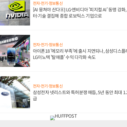
전자·전기·정보통신
[AI 뭉쳐야 산다⑧] LG·엔비디아 '피지컬 AI' 동맹 강
터·기술 결집해 종합 로보틱스 기업으로
전자·전기·정보통신
아이폰18 '메모리 부족'에 출시 지연되나, 삼성디스
LG이노텍 '탈애플' 수익 다각화 속도
전자·전기·정보통신
삼성전자 넷리스트와 특허분쟁 매듭, 5년 동안 최대 1
급