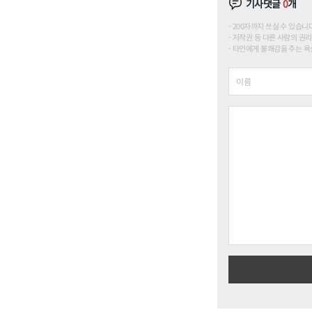
기사댓글
0
개
200자까지 쓰실 수 있습니다. (
저작권 등 다른 사람의 권리
타인에게 불쾌감을 주는 욕설