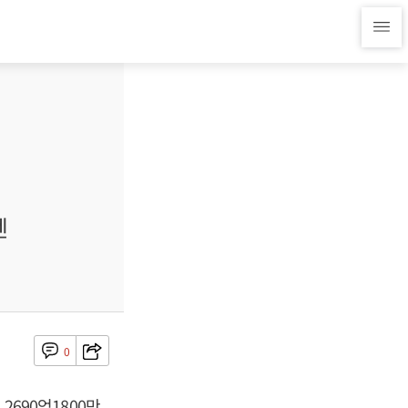
엔
0
2690억1800만