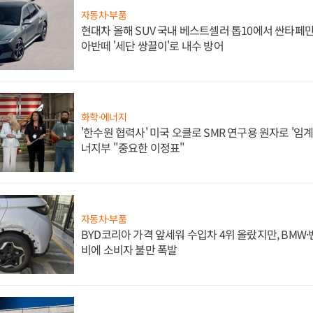
자동차·부품
현대차 올해 SUV 국내 베스트셀러 톱10에서 싼타페만
아반떼 '세단 쌍끌이'로 내수 방어
화학·에너지
'한수원 협력사' 미국 오클로 SMR 연구용 원자로 '임계 
너지부 "중요한 이정표"
자동차·부품
BYD코리아 가격 앞세워 수입차 4위 올랐지만, BMW
비에 소비자 불만 폭발