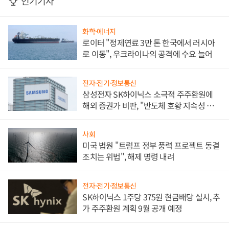
인기기사
화학·에너지
로이터 "정제연료 3만 톤 한국에서 러시아
로 이동", 우크라이나의 공격에 수요 늘어
전자·전기·정보통신
삼성전자 SK하이닉스 소극적 주주환원에
해외 증권가 비판, "반도체 호황 지속성 의
문"
사회
미국 법원 "트럼프 정부 풍력 프로젝트 동결
조치는 위법", 해제 명령 내려
전자·전기·정보통신
SK하이닉스 1주당 375원 현금배당 실시, 추
가 주주환원 계획 9월 공개 예정