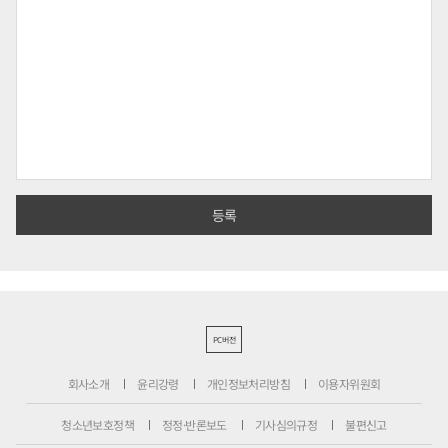
PC버전
회사소개
윤리강령
개인정보처리방침
이용자위원회
청소년보호정책
정정·반론보도
기사심의규정
불편신고