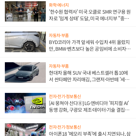
화학·에너지
'한수원 협력사' 미국 오클로 SMR 연구용 원
자로 '임계 상태' 도달, 미국 에너지부 "중요
한 이정표"
자동차·부품
BYD코리아 가격 앞세워 수입차 4위 올랐지
만, BMW·벤츠보다 높은 공임비에 소비자
불만 폭발
자동차·부품
현대차 올해 SUV 국내 베스트셀러 톱10에
서 싼타페만 자리매김, 그랜저·아반떼 '세단
쌍끌이'로 내수 방어
전자·전기·정보통신
[AI 뭉쳐야 산다⑧] LG·엔비디아 '피지컬 AI'
동맹 강화, 구광모 제조·데이터·기술 결집
해 종합 로보틱스 기업으로
전자·전기·정보통신
아이폰18 '메모리 부족'에 출시 지연되나, 삼