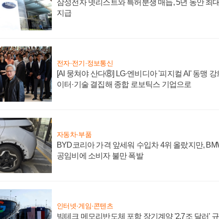
삼성전자 넷리스트와 특허분쟁 매듭, 5년 동안 최대
지급
전자·전기·정보통신
[AI 뭉쳐야 산다⑧] LG·엔비디아 '피지컬 AI' 동맹 
이터·기술 결집해 종합 로보틱스 기업으로
자동차·부품
BYD코리아 가격 앞세워 수입차 4위 올랐지만, B
공임비에 소비자 불만 폭발
인터넷·게임·콘텐츠
빅테크 메모리반도체 포함 장기계약 '2.7조 달러' 규모