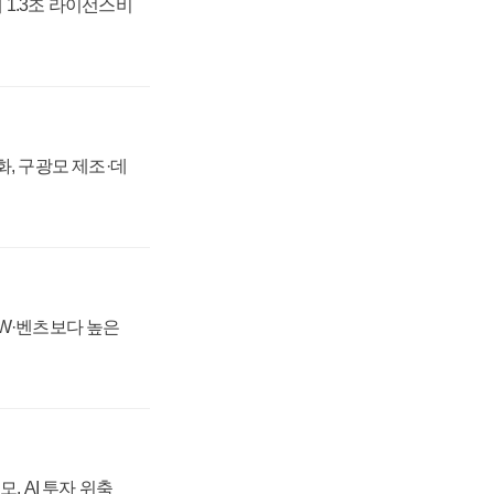
 1.3조 라이선스비
강화, 구광모 제조·데
MW·벤츠보다 높은
, AI 투자 위축