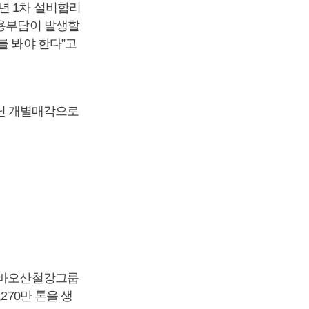
년 1차 설비합리
비용부담이 발생할
를 봐야 한다”고
닌 개별매각으로
국 바오산철강그룹
270만 톤을 생