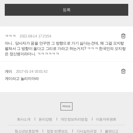
ㅋㅋㅋ
2021-08-14 17:23:54
아니.. 당사자가 꿈을 안꾸면 그 방향으로 가기 싫다는건데, 왜 그걸 오지랖
펼쳐서 그 방향이 옳다고 그리로 가라고 하는거지? ㅋㅋㅋ 한국인의 오지랖
은 정신병이라더니. ㅋㅋㅋㅋㅋㅋ
게이
2017-01-24 03:01:42
게이라고 놀리지마라
PC버전
회사소개
윤리강령
개인정보처리방침
이용자위원회
청소년보호정책
정정·반론보도
기사심의규정
불편신고