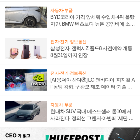
자동차·부품
BYD코리아 가격 앞세워 수입차 4위 올랐
지만, BMW·벤츠보다 높은 공임비에 소비
자 불만 폭발
전자·전기·정보통신
삼성전자, 갤럭시Z 폴드8 사전예약 개통
8월31일까지 연장
전자·전기·정보통신
[AI 뭉쳐야 산다⑧] LG·엔비디아 '피지컬 A
I' 동맹 강화, 구광모 제조·데이터·기술 결
집해 종합 로보틱스 기업으로
자동차·부품
현대차 SUV 국내 베스트셀러 톱10에서
사라진다, 정의선 그랜저·아반떼 '세단 쌍
끌이'로 내수 방어