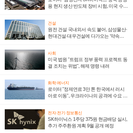
용 현지 생산 반도체 장비 시험, 미국 수출
통제 대비"
건설
원전 건설 국내외서 속도 붙어, 삼성물산·
현대건설·대우건설에 다가오는 '약속의
시간'
사회
미국 법원 "트럼프 정부 풍력 프로젝트 동
결 조치는 위법", 해제 명령 내려
화학·에너지
로이터 "정제연료 3만 톤 한국에서 러시
아로 이동", 우크라이나의 공격에 수요 늘
어
전자·전기·정보통신
SK하이닉스 1주당 375원 현금배당 실시,
추가 주주환원 계획 9월 공개 예정