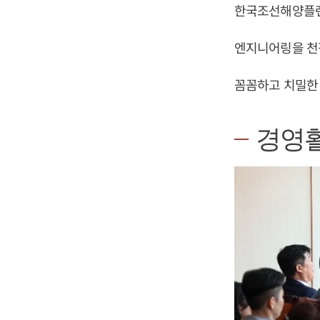
한국조선해양플랜
엔지니어링을 천
꼼꼼하고 치밀한
경영