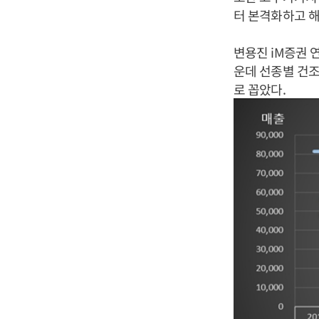
터 본격화하고 해
변용진 iM증권 
운데 선종별 건조
로 꼽았다.