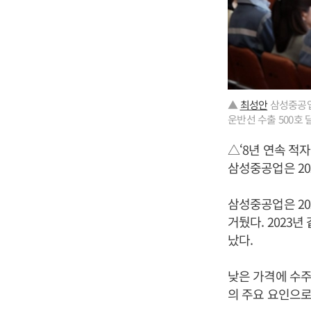
▲
최성안
삼성중공업 
운반선 수출 500호 
△‘8년 연속 적
삼성중공업은 20
삼성중공업은 202
거뒀다. 2023년
났다.
낮은 가격에 수주
의 주요 요인으로