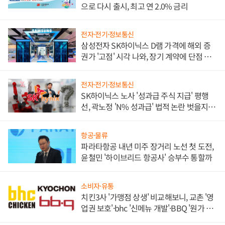
으로 다시 출시, 최고 연 2.0% 금리
전자·전기·정보통신
삼성전자 SK하이닉스 D램 가격에 해외 증
권가 '고점' 시각 나와, 장기 계약에 단점 부
각
전자·전기·정보통신
SK하이닉스 노사 '성과급 주식 지급' 평행
선, 곽노정 'N% 성과급' 법적 논란 벗을지 주
목
항공·물류
파라타항공 내년 미주 장거리 노선 첫 도전,
윤철민 '하이브리드 항공사' 승부수 통할까
소비자·유통
치킨3사 '가맹점 상생' 비교해보니, 교촌 '영
업권 보호'·bhc '신메뉴 개발'·BBQ '원가 부
담'