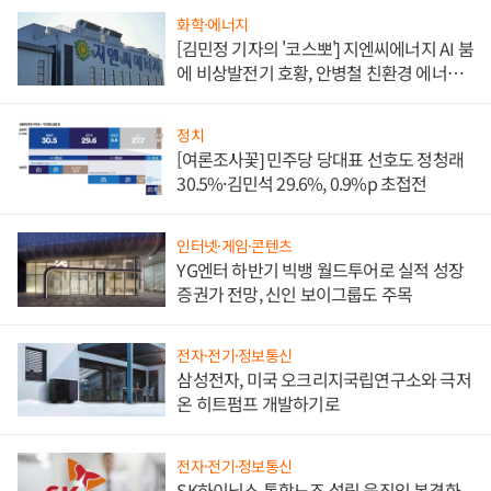
화학·에너지
[김민정 기자의 '코스뽀'] 지엔씨에너지 AI 붐
에 비상발전기 호황, 안병철 친환경 에너지
발전전문기업 향한다
정치
[여론조사꽃] 민주당 당대표 선호도 정청래
30.5%·김민석 29.6%, 0.9%p 초접전
인터넷·게임·콘텐츠
YG엔터 하반기 빅뱅 월드투어로 실적 성장
증권가 전망, 신인 보이그룹도 주목
전자·전기·정보통신
삼성전자, 미국 오크리지국립연구소와 극저
온 히트펌프 개발하기로
전자·전기·정보통신
SK하이닉스 통합노조 설립 움직임 본격화,