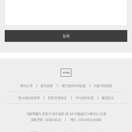
PC버전
회사소개
윤리강령
개인정보처리방침
이용자위원회
청소년보호정책
정정·반론보도
기사심의규정
불편신고
서울특별시 성동구 성수일로 39-34 서울숲더스페이스 12층
대표전화 : 1800-6522
팩스 : 070-4015-8658