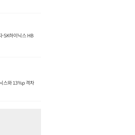
자·SK하이닉스 HB
닉스와 13%p 격차