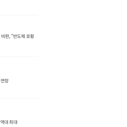
비판, "반도체 호황
지 연장
' 역대 최대