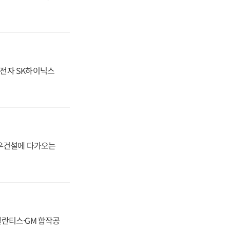
성전자 SK하이닉스
대우건설에 다가오는
스텔란티스·GM 합작공