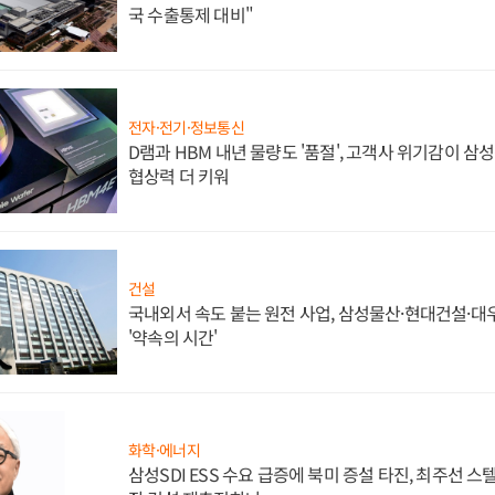
국 수출통제 대비"
전자·전기·정보통신
D램과 HBM 내년 물량도 '품절', 고객사 위기감이 삼
협상력 더 키워
건설
국내외서 속도 붙는 원전 사업, 삼성물산·현대건설·
'약속의 시간'
화학·에너지
삼성SDI ESS 수요 급증에 북미 증설 타진, 최주선 