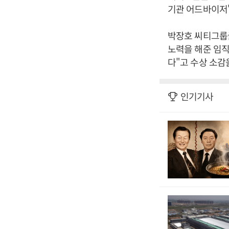
기관 어드바이저'
박장호 씨티그룹
노력을 해준 임직
다"고 수상 소감
인기기사