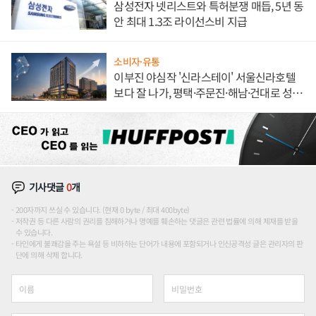
삼성전자 넷리스트와 특허분쟁 매듭, 5년 동
안 최대 1.3조 라이선스비 지급
소비자·유통
이부진 야심작 '신라스테이' 서울신라호텔
보다 잘 나가, 평택·주문진·해남·건대로 성
장판 더 넓힌다
기사댓글
0
개
200자까지 쓰실 수 있습니다. (현재 0 byte / 최대 400byte)
저작권 등 다른 사람의 권리를 침해하거나 명예를 훼손하는 댓글은 관련 법률에 의해 제재를 받을
수 있습니다.
타인에게 불쾌감을 주는 욕설 등 비하하는 단어가 내용에 포함되거나 인신공격성 글은 관리자의 판
단에 의해 삭제 합니다.