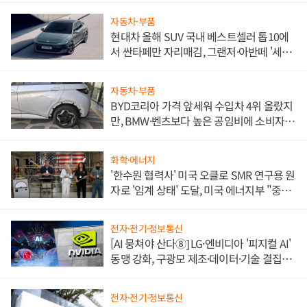
자동차·부품
현대차 올해 SUV 국내 베스트셀러 톱10에
서 싼타페만 자리매김, 그랜저·아반떼 '세단
쌍끌이'로 내수 방어
자동차·부품
BYD코리아 가격 앞세워 수입차 4위 올랐지
만, BMW·벤츠보다 높은 공임비에 소비자
불만 폭발
화학·에너지
'한수원 협력사' 미국 오클로 SMR 연구용 원
자로 '임계 상태' 도달, 미국 에너지부 "중요
한 이정표"
전자·전기·정보통신
[AI 뭉쳐야 산다⑧] LG·엔비디아 '피지컬 AI'
동맹 강화, 구광모 제조·데이터·기술 결집
해 종합 로보틱스 기업으로
전자·전기·정보통신