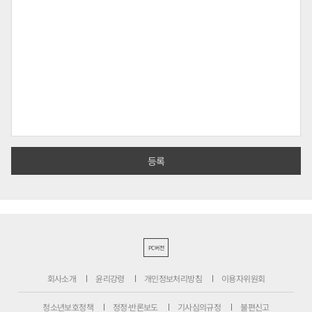
PC버전
회사소개
윤리강령
개인정보처리방침
이용자위원회
청소년보호정책
정정·반론보도
기사심의규정
불편신고