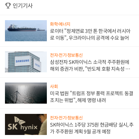
인기기사
화학·에너지
로이터 "정제연료 3만 톤 한국에서 러시아
로 이동", 우크라이나의 공격에 수요 늘어
전자·전기·정보통신
삼성전자 SK하이닉스 소극적 주주환원에
해외 증권가 비판, "반도체 호황 지속성 의
문"
사회
미국 법원 "트럼프 정부 풍력 프로젝트 동결
조치는 위법", 해제 명령 내려
전자·전기·정보통신
SK하이닉스 1주당 375원 현금배당 실시, 추
가 주주환원 계획 9월 공개 예정