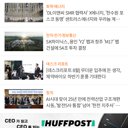
화학·에너지
'DL이앤씨 SMR 협력사' X에너지, '한수원 포
스코 동맹' 센트러스에너지와 우라늄 계약
체결
전자·전기·정보통신
SK하이닉스, 용인 'Y2' 팹과 청주 'M17' 팹
건설에 54조 투자 결정
데스크 리포트
[데스크리포트 8월] 무더운 입추에 든 생각,
제약바이오 하반기 훈풍 기대한다
정치
AI시대 맞아 25년 만에 전력산업 구조개편
시동, '발전5사 통합' 넘어 '한전 지주사' 재편
론도