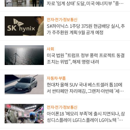
자로 '임계 상태' 도달, 미국 에너지부 "중요
한 이정표"
전자·전기·정보통신
SK하이닉스 1주당 375원 현금배당 실시, 추
가 주주환원 계획 9월 공개 예정
사회
미국 법원 "트럼프 정부 풍력 프로젝트 동결
조치는 위법", 해제 명령 내려
자동차·부품
현대차 올해 SUV 국내 베스트셀러 톱10에
서 싼타페만 자리매김, 그랜저·아반떼 '세단
쌍끌이'로 내수 방어
전자·전기·정보통신
아이폰18 '메모리 부족'에 출시 지연되나, 삼
성디스플레이 LG디스플레이 LG이노텍 '탈
애플' 수익 다각화 속도