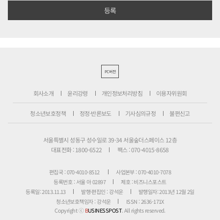
PC버전
회사소개
윤리강령
개인정보처리방침
이용자위원회
청소년보호정책
정정·반론보도
기사심의규정
불편신고
서울특별시 성동구 성수일로 39-34 서울숲더스페이스 12층
대표전화 : 1800-6522
팩스 : 070-4015-8658
편집국 : 070-4010-8512
사업본부 : 070-4010-7078
등록번호 : 서울 아 02897
제호 : 비즈니스포스트
등록일: 2013.11.13
발행·편집인 : 강석운
발행일자: 2013년 12월 2일
청소년보호책임자 : 강석운
ISSN : 2636-171X
Copyright ⓒ
B
USINESSPOST
. All rights reserved.