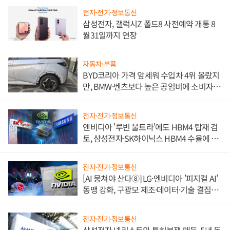
전자·전기·정보통신
삼성전자, 갤럭시Z 폴드8 사전예약 개통 8
월31일까지 연장
자동차·부품
BYD코리아 가격 앞세워 수입차 4위 올랐지
만, BMW·벤츠보다 높은 공임비에 소비자
불만 폭발
전자·전기·정보통신
엔비디아 '루빈 울트라'에도 HBM4 탑재 검
토, 삼성전자·SK하이닉스 HBM4 수율에 주
도권 갈린다
전자·전기·정보통신
[AI 뭉쳐야 산다⑧] LG·엔비디아 '피지컬 AI'
동맹 강화, 구광모 제조·데이터·기술 결집
해 종합 로보틱스 기업으로
전자·전기·정보통신