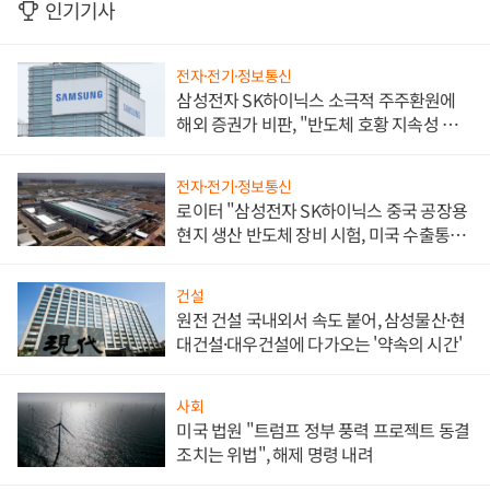
인기기사
전자·전기·정보통신
삼성전자 SK하이닉스 소극적 주주환원에
해외 증권가 비판, "반도체 호황 지속성 의
문"
전자·전기·정보통신
로이터 "삼성전자 SK하이닉스 중국 공장용
현지 생산 반도체 장비 시험, 미국 수출통제
대비"
건설
원전 건설 국내외서 속도 붙어, 삼성물산·현
대건설·대우건설에 다가오는 '약속의 시간'
사회
미국 법원 "트럼프 정부 풍력 프로젝트 동결
조치는 위법", 해제 명령 내려