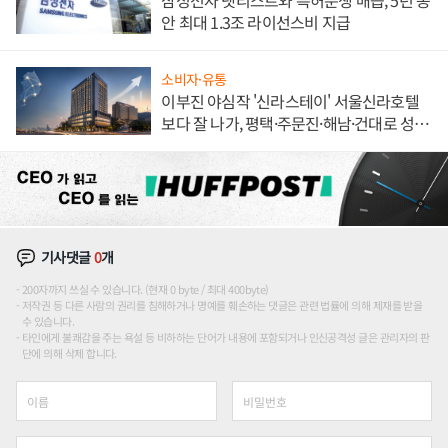
삼성전자 넷리스트와 특허분쟁 매듭, 5년 동
안 최대 1.3조 라이선스비 지급
소비자·유통
이부진 야심작 '신라스테이' 서울신라호텔
보다 잘 나가, 평택·주문진·해남·건대로 성
장판 더 넓힌다
기사댓글
0
개
200자까지 쓰실 수 있습니다. (현재 0 byte / 최대 400byte)
저작권 등 다른 사람의 권리를 침해하거나 명예를 훼손하는 댓글은 관련 법률에 의해 제재를 받을
수 있습니다.
타인에게 불쾌감을 주는 욕설 등 비하하는 단어가 내용에 포함되거나 인신공격성 글은 관리자의 판
단에 의해 삭제 합니다.