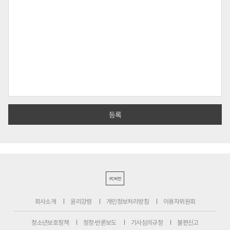
PC버전
회사소개
윤리강령
개인정보처리방침
이용자위원회
청소년보호정책
정정·반론보도
기사심의규정
불편신고