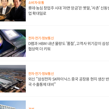
소비자·유통
롯데·농심 창업주 시대 '라면 앙금'은 옛말, '사촌' 신
업 확대일로
전자·전기·정보통신
D램과 HBM 내년 물량도 '품절', 고객사 위기감이 삼
협상력 더 키워
전자·전기·정보통신
외신 "삼성전자 SK하이닉스 중국 공장용 현지 생산 반
국 수출통제 대비"
건설