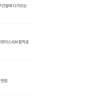
대우건설에 다가오는
스텔란티스·GM 합작공
지 연장