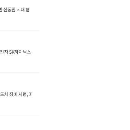
동빈·신동원 시대 협
성전자 SK하이닉스
도체 장비 시험, 미