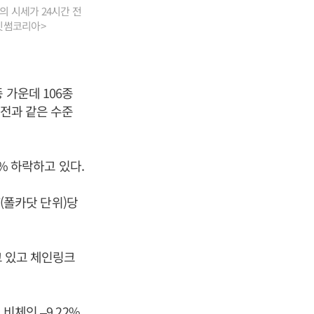
의 시세가 24시간 전
<빗썸코리아>
 가운데 106종
 전과 같은 수준
5% 하락하고 있다.
T(폴카닷 단위)당
고 있고 체인링크
비체인 –9.22%,