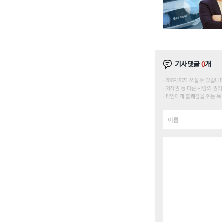
기사댓글
0
개
200자까지 쓰실 수 있습니다. (
저작권 등 다른 사람의 권리
타인에게 불쾌감을 주는 욕설