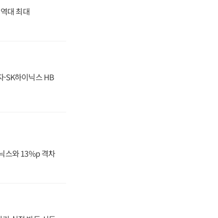
' 역대 최대
자·SK하이닉스 HB
닉스와 13%p 격차