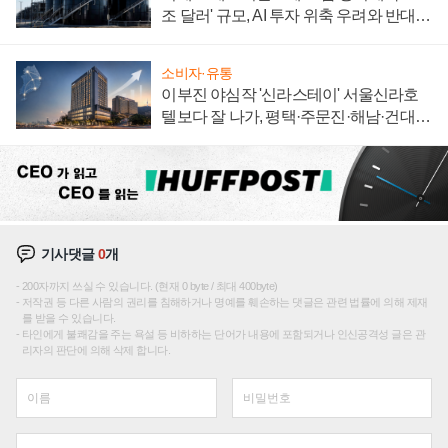
조 달러' 규모, AI 투자 위축 우려와 반대
신호
소비자·유통
이부진 야심작 '신라스테이' 서울신라호
텔보다 잘 나가, 평택·주문진·해남·건대로
성장판 더 넓힌다
기사댓글
0
개
200자까지 쓰실 수 있습니다. (현재 0 byte / 최대 400byte)
저작권 등 다른 사람의 권리를 침해하거나 명예를 훼손하는 댓글은 관련 법률에 의해 제재
를 받을 수 있습니다.
타인에게 불쾌감을 주는 욕설 등 비하하는 단어가 내용에 포함되거나 인신공격성 글은 관
리자의 판단에 의해 삭제 합니다.