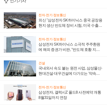
인기기사
전자·전기·정보통신
외신 "삼성전자 SK하이닉스 중국 공장용
현지 생산 반도체 장비 시험, 미국 수출통
제 대비"
전자·전기·정보통신
삼성전자 SK하이닉스 소극적 주주환원
에 해외 증권가 비판, "반도체 호황 지속
성 의문"
건설
국내외서 속도 붙는 원전 사업, 삼성물산·
현대건설·대우건설에 다가오는 '약속의
시간'
전자·전기·정보통신
삼성전자, 갤럭시Z 폴드8 사전예약 개통
8월31일까지 연장