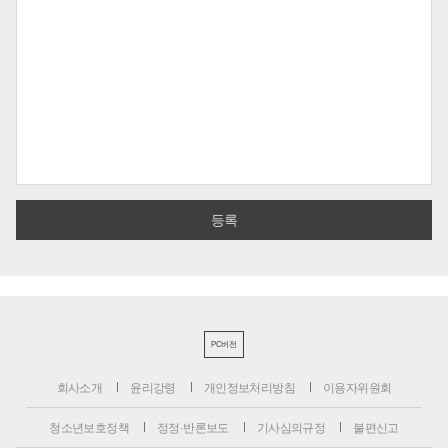
PC버전
회사소개
윤리강령
개인정보처리방침
이용자위원회
청소년보호정책
정정·반론보도
기사심의규정
불편신고