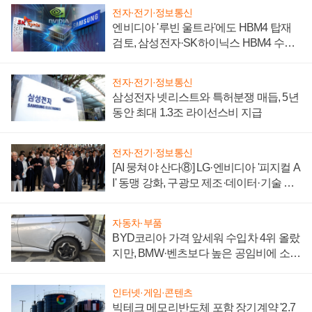
전자·전기·정보통신
엔비디아 '루빈 울트라'에도 HBM4 탑재
검토, 삼성전자·SK하이닉스 HBM4 수율
에 주도권 갈린다
전자·전기·정보통신
삼성전자 넷리스트와 특허분쟁 매듭, 5년
동안 최대 1.3조 라이선스비 지급
전자·전기·정보통신
[AI 뭉쳐야 산다⑧] LG·엔비디아 '피지컬 A
I' 동맹 강화, 구광모 제조·데이터·기술 결
집해 종합 로보틱스 기업으로
자동차·부품
BYD코리아 가격 앞세워 수입차 4위 올랐
지만, BMW·벤츠보다 높은 공임비에 소비
자 불만 폭발
인터넷·게임·콘텐츠
빅테크 메모리반도체 포함 장기계약 '2.7