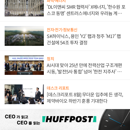
화학·에너지
'DL이앤씨 SMR 협력사' X에너지, '한수원 포
스코 동맹' 센트러스에너지와 우라늄 계약
체결
전자·전기·정보통신
SK하이닉스, 용인 'Y2' 팹과 청주 'M17' 팹
건설에 54조 투자 결정
정치
AI시대 맞아 25년 만에 전력산업 구조개편
시동, '발전5사 통합' 넘어 '한전 지주사' 재편
론도
데스크 리포트
[데스크리포트 8월] 무더운 입추에 든 생각,
제약바이오 하반기 훈풍 기대한다