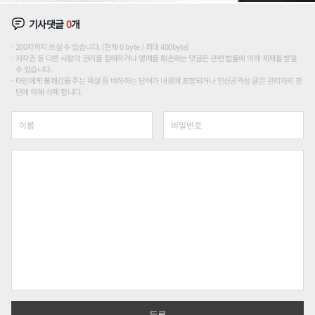
기사댓글
0
개
200자까지 쓰실 수 있습니다. (현재 0 byte / 최대 400byte)
저작권 등 다른 사람의 권리를 침해하거나 명예를 훼손하는 댓글은 관련 법률에 의해 제재를 받을
수 있습니다.
타인에게 불쾌감을 주는 욕설 등 비하하는 단어가 내용에 포함되거나 인신공격성 글은 관리자의 판
단에 의해 삭제 합니다.