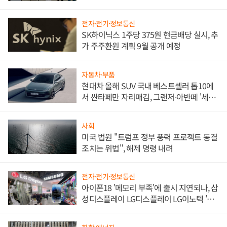
한 이정표"
전자·전기·정보통신
SK하이닉스 1주당 375원 현금배당 실시, 추
가 주주환원 계획 9월 공개 예정
자동차·부품
현대차 올해 SUV 국내 베스트셀러 톱10에
서 싼타페만 자리매김, 그랜저·아반떼 '세단
쌍끌이'로 내수 방어
사회
미국 법원 "트럼프 정부 풍력 프로젝트 동결
조치는 위법", 해제 명령 내려
전자·전기·정보통신
아이폰18 '메모리 부족'에 출시 지연되나, 삼
성디스플레이 LG디스플레이 LG이노텍 '탈
애플' 수익 다각화 속도