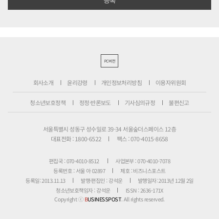
PC버전
회사소개
윤리강령
개인정보처리방침
이용자위원회
청소년보호정책
정정·반론보도
기사심의규정
불편신고
서울특별시 성동구 성수일로 39-34 서울숲더스페이스 12층
대표전화 : 1800-6522
팩스 : 070-4015-8658
편집국 : 070-4010-8512
사업본부 : 070-4010-7078
등록번호 : 서울 아 02897
제호 : 비즈니스포스트
등록일: 2013.11.13
발행·편집인 : 강석운
발행일자: 2013년 12월 2일
청소년보호책임자 : 강석운
ISSN : 2636-171X
Copyright ⓒ
B
USINESSPOST
. All rights reserved.