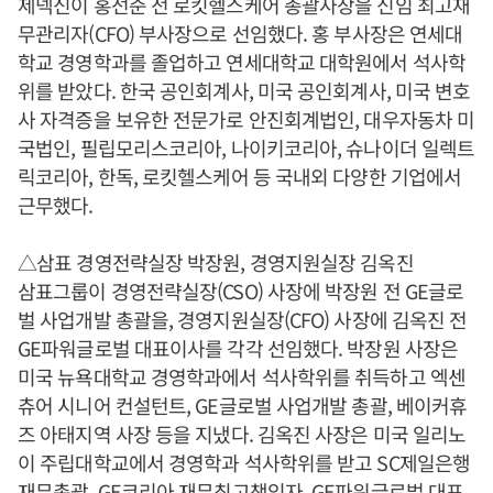
제넥신이 홍선준 전 로킷헬스케어 총괄사장을 신임 최고재
무관리자(CFO) 부사장으로 선임했다. 홍 부사장은 연세대
학교 경영학과를 졸업하고 연세대학교 대학원에서 석사학
위를 받았다. 한국 공인회계사, 미국 공인회계사, 미국 변호
사 자격증을 보유한 전문가로 안진회계법인, 대우자동차 미
국법인, 필립모리스코리아, 나이키코리아, 슈나이더 일렉트
릭코리아, 한독, 로킷헬스케어 등 국내외 다양한 기업에서
근무했다.
△삼표 경영전략실장 박장원, 경영지원실장 김옥진
삼표그룹이 경영전략실장(CSO) 사장에 박장원 전 GE글로
벌 사업개발 총괄을, 경영지원실장(CFO) 사장에 김옥진 전
GE파워글로벌 대표이사를 각각 선임했다. 박장원 사장은
미국 뉴욕대학교 경영학과에서 석사학위를 취득하고 엑센
츄어 시니어 컨설턴트, GE글로벌 사업개발 총괄, 베이커휴
즈 아태지역 사장 등을 지냈다. 김옥진 사장은 미국 일리노
이 주립대학교에서 경영학과 석사학위를 받고 SC제일은행
재무총괄, GE코리아 재무최고책임자, GE파워글로벌 대표