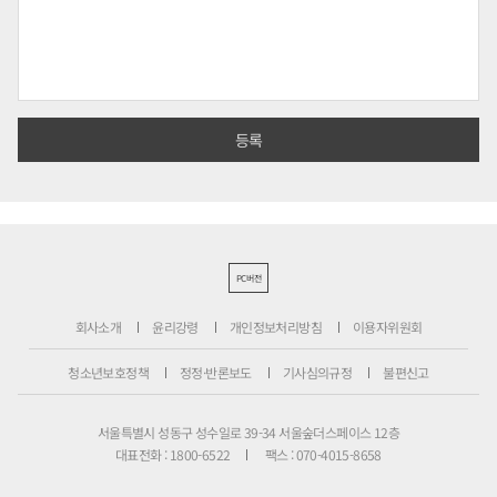
PC버전
회사소개
윤리강령
개인정보처리방침
이용자위원회
청소년보호정책
정정·반론보도
기사심의규정
불편신고
서울특별시 성동구 성수일로 39-34 서울숲더스페이스 12층
대표전화 : 1800-6522
팩스 : 070-4015-8658