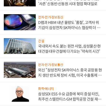
'사촌' 신동빈·신동원 시대 협업 확대일로
전자·전기·정보통신
D램과 HBM 내년 물량도 '품절', 고객사 위
기감이 삼성전자 SK하이닉스 협상력 더 키
워
건설
국내외서 속도 붙는 원전 사업, 삼성물산·현
대건설·대우건설에 다가오는 '약속의 시간'
전자·전기·정보통신
외신 "삼성전자 SK하이닉스 중국 공장용 현
지 생산 반도체 장비 시험, 미국 수출통제 대
비"
화학·에너지
삼성SDI ESS 수요 급증에 북미 증설 타진,
최주선 스텔란티스·GM 합작공장 건설 재추
진하나