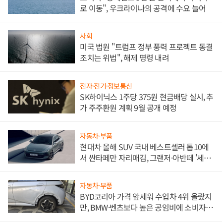
로 이동", 우크라이나의 공격에 수요 늘어
사회
미국 법원 "트럼프 정부 풍력 프로젝트 동결
조치는 위법", 해제 명령 내려
전자·전기·정보통신
SK하이닉스 1주당 375원 현금배당 실시, 추
가 주주환원 계획 9월 공개 예정
자동차·부품
현대차 올해 SUV 국내 베스트셀러 톱10에
서 싼타페만 자리매김, 그랜저·아반떼 '세단
쌍끌이'로 내수 방어
자동차·부품
BYD코리아 가격 앞세워 수입차 4위 올랐지
만, BMW·벤츠보다 높은 공임비에 소비자
불만 폭발