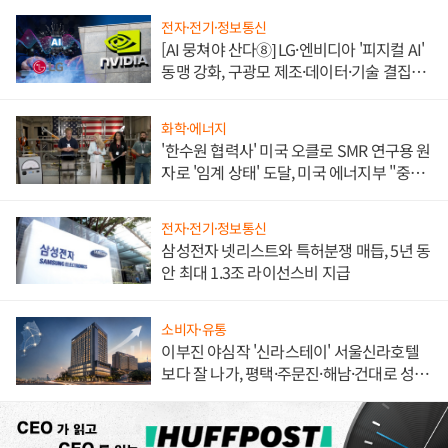
전자·전기·정보통신
[AI 뭉쳐야 산다⑧] LG·엔비디아 '피지컬 AI'
동맹 강화, 구광모 제조·데이터·기술 결집
해 종합 로보틱스 기업으로
화학·에너지
'한수원 협력사' 미국 오클로 SMR 연구용 원
자로 '임계 상태' 도달, 미국 에너지부 "중요
한 이정표"
전자·전기·정보통신
삼성전자 넷리스트와 특허분쟁 매듭, 5년 동
안 최대 1.3조 라이선스비 지급
소비자·유통
이부진 야심작 '신라스테이' 서울신라호텔
보다 잘 나가, 평택·주문진·해남·건대로 성
장판 더 넓힌다