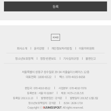
PC버전
회사소개
윤리강령
개인정보처리방침
이용자위원회
청소년보호정책
정정·반론보도
기사심의규정
불편신고
서울특별시 성동구 성수일로 39-34 서울숲더스페이스 12층
대표전화 : 1800-6522
팩스 : 070-4015-8658
편집국 : 070-4010-8512
사업본부 : 070-4010-7078
등록번호 : 서울 아 02897
제호 : 비즈니스포스트
등록일: 2013.11.13
발행·편집인 : 강석운
발행일자: 2013년 12월 2일
청소년보호책임자 : 강석운
ISSN : 2636-171X
Copyright ⓒ
B
USINESSPOST
. All rights reserved.