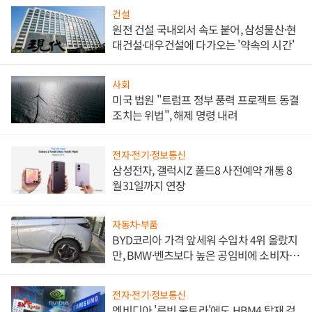
건설
원전 건설 국내외서 속도 붙어, 삼성물산·현
대건설·대우건설에 다가오는 '약속의 시간'
사회
미국 법원 "트럼프 정부 풍력 프로젝트 동결
조치는 위법", 해제 명령 내려
전자·전기·정보통신
삼성전자, 갤럭시Z 폴드8 사전예약 개통 8
월31일까지 연장
자동차·부품
BYD코리아 가격 앞세워 수입차 4위 올랐지
만, BMW·벤츠보다 높은 공임비에 소비자
불만 폭발
전자·전기·정보통신
엔비디아 '루빈 울트라'에도 HBM4 탑재 검