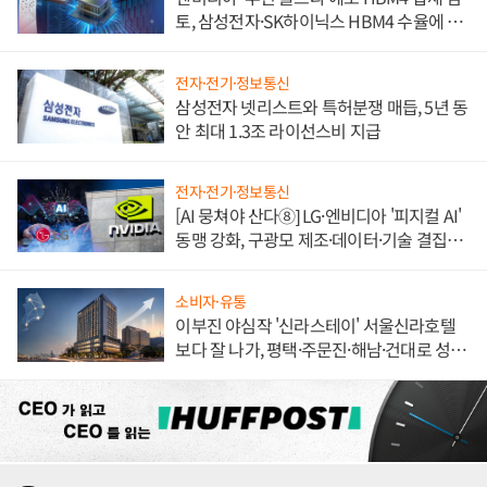
토, 삼성전자·SK하이닉스 HBM4 수율에 주
도권 갈린다
전자·전기·정보통신
삼성전자 넷리스트와 특허분쟁 매듭, 5년 동
안 최대 1.3조 라이선스비 지급
전자·전기·정보통신
[AI 뭉쳐야 산다⑧] LG·엔비디아 '피지컬 AI'
동맹 강화, 구광모 제조·데이터·기술 결집
해 종합 로보틱스 기업으로
소비자·유통
이부진 야심작 '신라스테이' 서울신라호텔
보다 잘 나가, 평택·주문진·해남·건대로 성
장판 더 넓힌다