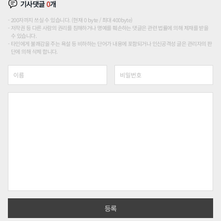
기사댓글
0
개
200자까지 쓰실 수 있습니다. (현재 0 byte / 최대 400byte)
저작권 등 다른 사람의 권리를 침해하거나 명예를 훼손하는 댓글은 관련 법률에 의해 제재를 받을
수 있습니다.
타인에게 불쾌감을 주는 욕설 등 비하하는 단어가 내용에 포함되거나 인신공격성 글은 관리자의 판
단에 의해 삭제 합니다.