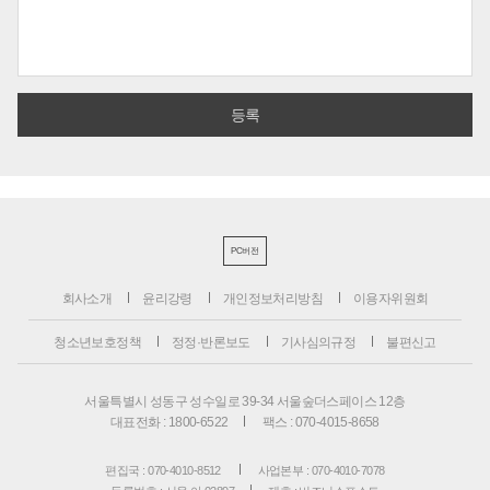
PC버전
회사소개
윤리강령
개인정보처리방침
이용자위원회
청소년보호정책
정정·반론보도
기사심의규정
불편신고
서울특별시 성동구 성수일로 39-34 서울숲더스페이스 12층
대표전화 : 1800-6522
팩스 : 070-4015-8658
편집국 : 070-4010-8512
사업본부 : 070-4010-7078