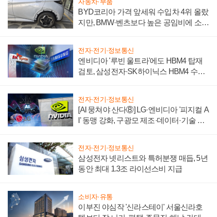
자동차·부품
BYD코리아 가격 앞세워 수입차 4위 올랐
지만, BMW·벤츠보다 높은 공임비에 소비
자 불만 폭발
전자·전기·정보통신
엔비디아 '루빈 울트라'에도 HBM4 탑재
검토, 삼성전자·SK하이닉스 HBM4 수율
에 주도권 갈린다
전자·전기·정보통신
[AI 뭉쳐야 산다⑧] LG·엔비디아 '피지컬 A
I' 동맹 강화, 구광모 제조·데이터·기술 결
집해 종합 로보틱스 기업으로
전자·전기·정보통신
삼성전자 넷리스트와 특허분쟁 매듭, 5년
동안 최대 1.3조 라이선스비 지급
소비자·유통
이부진 야심작 '신라스테이' 서울신라호