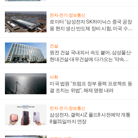
성 의문"
전자·전기·정보통신
로이터 "삼성전자 SK하이닉스 중국 공장
용 현지 생산 반도체 장비 시험, 미국 수출
통제 대비"
건설
원전 건설 국내외서 속도 붙어, 삼성물산·
현대건설·대우건설에 다가오는 '약속의
시간'
사회
미국 법원 "트럼프 정부 풍력 프로젝트 동
결 조치는 위법", 해제 명령 내려
전자·전기·정보통신
삼성전자, 갤럭시Z 폴드8 사전예약 개통
8월31일까지 연장