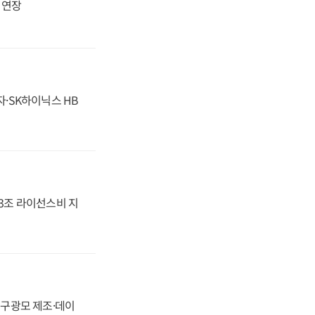
지 연장
자·SK하이닉스 HB
.3조 라이선스비 지
화, 구광모 제조·데이