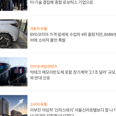
터·기술 결집해 종합 로보틱스 기업으로
자동차·부품
BYD코리아 가격 앞세워 수입차 4위 올랐지만, BMW
비에 소비자 불만 폭발
인터넷·게임·콘텐츠
빅테크 메모리반도체 포함 장기계약 '2.7조 달러' 규모,
와 반대 신호
소비자·유통
이부진 야심작 '신라스테이' 서울신라호텔보다 잘 나가
남·건대로 성장판 더 넓힌다