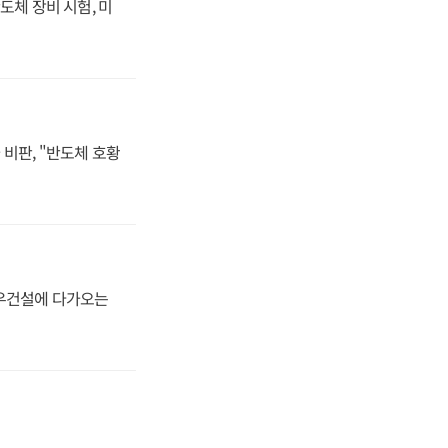
도체 장비 시험, 미
비판, "반도체 호황
대우건설에 다가오는