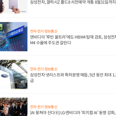
삼성전자, 갤럭시Z 폴드8 사전예약 개통 8월31일까
전자·전기·정보통신
엔비디아 '루빈 울트라'에도 HBM4 탑재 검토, 삼성전
M4 수율에 주도권 갈린다
전자·전기·정보통신
삼성전자 넷리스트와 특허분쟁 매듭, 5년 동안 최대 1
급
전자·전기·정보통신
[AI 뭉쳐야 산다⑧] LG·엔비디아 '피지컬 AI' 동맹 강