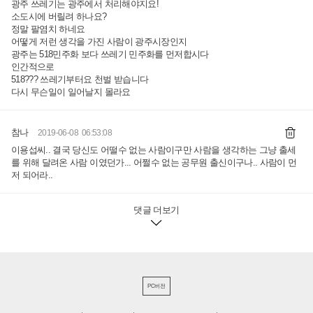
광주 쓰레기는 광주에서 처리해야지요!
소도시에 버릴려 하나요?
정말 팔염치 하네요
어떻게 저런 생각을 가진 사람이 광주시장인지
광주는 518민주화 보다 쓰레기 민주화를 먼저합시다
인간적으로
518??? 쓰레기부터요 천벌 받습니다
다시 무슨일이 일어날지 몰라요
참나
2019-06-08 06:53:08
이용섭씨.. 결국 당신도 어떨수 없는 사람이구만 사람을 생각하는 그냥 출세
를 위해 달려온 사람 이였던가... 어쩔수 없는 공무원 출신이구나.. 사람이 먼
저 되어라..
댓글 더보기
PC버전