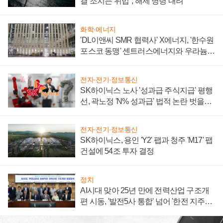
결 조치는 위법", 해제 명령 내려
화학·에너지
'DL이앤씨 SMR 협력사' X에너지, '한수원
포스코 동맹' 센트러스에너지와 우라늄
계약 체결
전자·전기·정보통신
SK하이닉스 노사 '성과급 주식지급' 평행
선, 곽노정 'N% 성과급' 법적 논란 벗을지
주목
전자·전기·정보통신
SK하이닉스, 용인 'Y2' 팹과 청주 'M17' 팹
건설에 54조 투자 결정
정치
AI시대 맞아 25년 만에 전력산업 구조개
편 시동, '발전5사 통합' 넘어 '한전 지주사'
재편론도