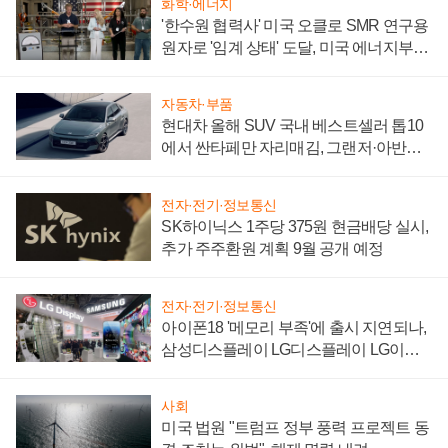
화학·에너지
'한수원 협력사' 미국 오클로 SMR 연구용
원자로 '임계 상태' 도달, 미국 에너지부
"중요한 이정표"
자동차·부품
현대차 올해 SUV 국내 베스트셀러 톱10
에서 싼타페만 자리매김, 그랜저·아반떼
'세단 쌍끌이'로 내수 방어
전자·전기·정보통신
SK하이닉스 1주당 375원 현금배당 실시,
추가 주주환원 계획 9월 공개 예정
전자·전기·정보통신
아이폰18 '메모리 부족'에 출시 지연되나,
삼성디스플레이 LG디스플레이 LG이노
텍 '탈애플' 수익 다각화 속도
사회
미국 법원 "트럼프 정부 풍력 프로젝트 동