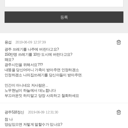
용섭
2019-06-09 12:37:39
광주 쓰레기를 나주에 버린다고요?
150만명 쓰레기를 10만 도시에 버린다고요?
왜요?
광주시민을 위해서요???
내똥을 당신어머니 가족이 받아주면 인정하겠소
인정하겠소 나의집쓰레기를 당신아들이 받아주면.
인간이 아니네요 저사람은...
노무현님이 하늘에서 대노합니다
부끄러운짓 하지말고 당장 사죄하고 철회하세요
광주518정신
2019-06-09 12:31:30
참 나
양심있으면 저렇게 말할수가 있나요?