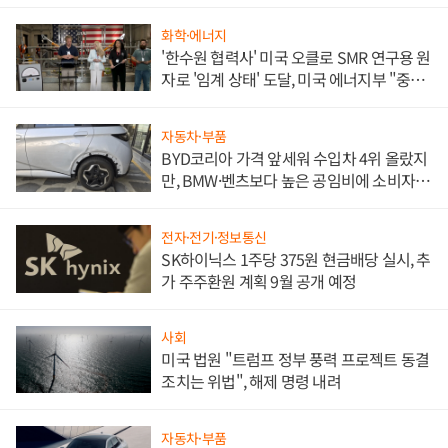
문"
화학·에너지
'한수원 협력사' 미국 오클로 SMR 연구용 원
자로 '임계 상태' 도달, 미국 에너지부 "중요
한 이정표"
자동차·부품
BYD코리아 가격 앞세워 수입차 4위 올랐지
만, BMW·벤츠보다 높은 공임비에 소비자
불만 폭발
전자·전기·정보통신
SK하이닉스 1주당 375원 현금배당 실시, 추
가 주주환원 계획 9월 공개 예정
사회
미국 법원 "트럼프 정부 풍력 프로젝트 동결
조치는 위법", 해제 명령 내려
자동차·부품