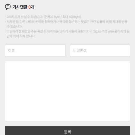
기사댓글
0
개
200자까지 쓰실 수 있습니다. (현재 0 byte / 최대 400byte)
저작권 등 다른 사람의 권리를 침해하거나 명예를 훼손하는 댓글은 관련 법률에 의해 제재를 받을
수 있습니다.
타인에게 불쾌감을 주는 욕설 등 비하하는 단어가 내용에 포함되거나 인신공격성 글은 관리자의 판
단에 의해 삭제 합니다.