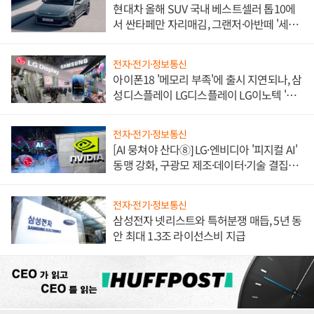
현대차 올해 SUV 국내 베스트셀러 톱10에
서 싼타페만 자리매김, 그랜저·아반떼 '세단
쌍끌이'로 내수 방어
전자·전기·정보통신
아이폰18 '메모리 부족'에 출시 지연되나, 삼
성디스플레이 LG디스플레이 LG이노텍 '탈
애플' 수익 다각화 속도
전자·전기·정보통신
[AI 뭉쳐야 산다⑧] LG·엔비디아 '피지컬 AI'
동맹 강화, 구광모 제조·데이터·기술 결집
해 종합 로보틱스 기업으로
전자·전기·정보통신
삼성전자 넷리스트와 특허분쟁 매듭, 5년 동
안 최대 1.3조 라이선스비 지급