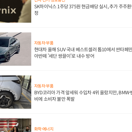
SK하이닉스 1주당 375원 현금배당 실시, 추가 주주환
정
자동차·부품
현대차 올해 SUV 국내 베스트셀러 톱10에서 싼타페만
아반떼 '세단 쌍끌이'로 내수 방어
자동차·부품
BYD코리아 가격 앞세워 수입차 4위 올랐지만, BMW
비에 소비자 불만 폭발
화학·에너지