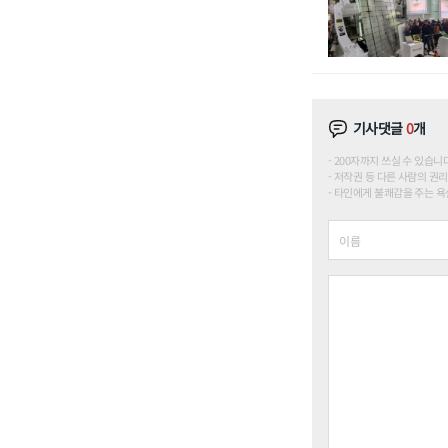
기사댓글
0
개
200자까지 쓰실 수 있습니다. (
저작권 등 다른 사람의 권리
타인에게 불쾌감을 주는 욕설