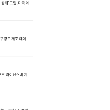
상태' 도달, 미국 에
화, 구광모 제조·데이
.3조 라이선스비 지