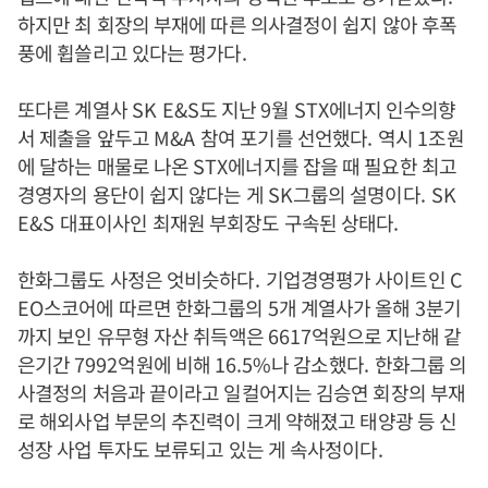
하지만 최 회장의 부재에 따른 의사결정이 쉽지 않아 후폭
풍에 휩쓸리고 있다는 평가다
.
또다른 계열사
SK E&S
도 지난
9
월
STX
에너지 인수의향
서 제출을 앞두고
M&A
참여 포기를 선언했다
.
역시
1
조원
에 달하는 매물로 나온
STX
에너지를 잡을 때 필요한 최고
경영자의 용단이 쉽지 않다는 게
SK
그룹의 설명이다
. SK
E&S
대표이사인 최재원 부회장도 구속된 상태다
.
한화그룹도 사정은 엇비슷하다
.
기업경영평가 사이트인
C
EO
스코어에 따르면 한화그룹의
5
개 계열사가 올해
3
분기
까지 보인 유무형 자산 취득액은
6617
억원으로 지난해 같
은기간
7992
억원에 비해
16.5%
나 감소했다
.
한화그룹 의
사결정의 처음과 끝이라고 일컬어지는 김승연 회장의 부재
로 해외사업 부문의 추진력이 크게 약해졌고 태양광 등 신
성장 사업 투자도 보류되고 있는 게 속사정이다
.