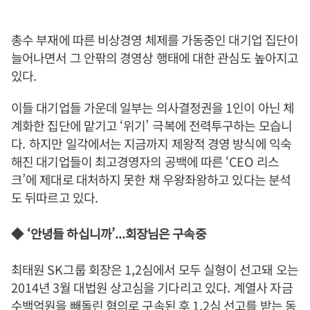
총수 부재에 따른 비상경영 체제를 가동중인 대기업 집단이
늘어나면서 그 안팎의 경영상 행태에 대한 관심도 높아지고
있다
.
이들 대기업들 가운데 일부는 의사결정권을
1
인이 아닌 체
계화한 집단에 맡기고
‘
위기
’
극복에 전력투구하는 모습니
다
.
하지만 일각에서는 지금까지 제왕적 경영 방식에 익숙
해진 대기업들이 최고경영자의 공백에 따른
‘CEO
리스
크
’
에 제대로 대처하지 못한 채 우왕좌왕하고 있다는 분석
도 뒤따르고 있다
.
◆
‘
안녕들 하십니까
’...
회장님은 구속중
최태원
SK
그룹 회장은
1,2
심에서 모두 실형이 선고돼 오는
2014
년
3
월 대법원 상고심을 기다리고 있다
.
계열사 자금
수백억원을 빼돌린 혐의로 구속된 후
1,2
심 선고를 받는 동