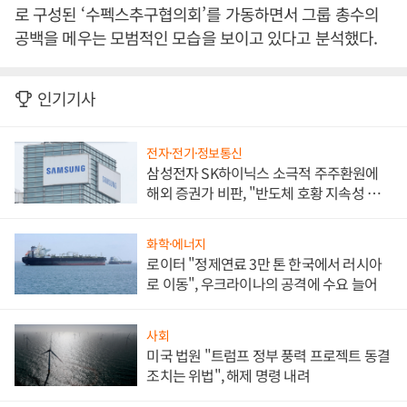
로 구성된
‘
수펙스추구협의회
’
를 가동하면서 그룹 총수의
공백을 메우는 모범적인 모습을 보이고 있다고 분석했다
.
인기기사
전자·전기·정보통신
삼성전자 SK하이닉스 소극적 주주환원에
해외 증권가 비판, "반도체 호황 지속성 의
문"
화학·에너지
로이터 "정제연료 3만 톤 한국에서 러시아
로 이동", 우크라이나의 공격에 수요 늘어
사회
미국 법원 "트럼프 정부 풍력 프로젝트 동결
조치는 위법", 해제 명령 내려