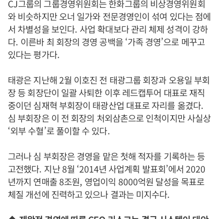
CJ
그룹의 그룹경영위원회는 한화그룹의 비상경영위원회
와 비슷하지만 오너 일가와 전문경영인이 섞여 있다는 점에
서 차별성을 보인다
.
사업 확대보다 관리 체제 성격이 강하
다
.
이른바 최 회장의 경영 공백을
‘
가족 경영
’
으로 메꾸고
있다는 평가다
.
태광은 지난해
2
월 이호진 전 태광그룹 회장과 오용일 부회
장 등 회장단이 일괄 사퇴한 이후 레드캡투어 대표로 재직
중이던 심재혁 부회장이 태광산업 대표로 자리를 옮겼다
.
심 부회장은 이 전 회장의 처외삼촌으로 인척이지만 사실상
‘
외부 수혈
’
로 풀이할 수 있다
.
그러나 심 부회장은 경영을 맡은 첫해 적자를 기록하는 등
고전했다
.
지난
8
월
‘2014
년 사업계획 발표회
’
에서
2020
년까지 연매출
8
조원
,
영업이익
8000
억원 달성을 목표로
체질 개선에 진력하고 있으나 결과는 미지수다
.