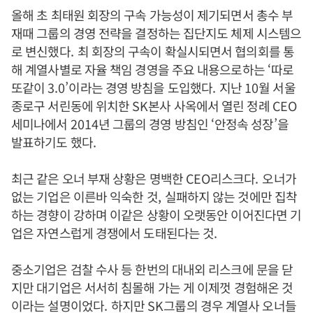
올해 초 최태원 회장의 구속 가능성이 제기되면서 총수 부
재때 그룹의 경영 전략을 결정하는 집단지도 체제 시스템으
로 변신했다
.
최 회장의 구속이 확실시되면서 협의회를 통
해 계열사별로 자율 책임 경영을 주요 내용으로하는
‘
따로
또같이
3.0’
이라는 경영 방침을 도입했다
.
지난
10
월 서울
종로구 서린동에 위치한
SK
본사 사옥에서 열린 정례
CEO
세미나에서
2014
년 그룹의 경영 방침인
‘
안정속 성장
’
을
발표하기도 했다
.
최근 같은 오너 부재 상황은 명백한
CEO
리스크다
.
오너가
없는 기업은 이른바 익숙한 것
,
실패하지 않는 것에만 집착
하는 경향이 강하며 이같은 상황이 오랫동안 이어진다면 기
업은 자연스럽게 경쟁에서 도태된다는 것
.
중소기업은 검찰 수사 등 한번의 대내외 리스크에 문을 닫
지만 대기업은 서서히 침몰해 가는 게 이제껏 경험해온 것
이라는 설명이었다
.
하지만
SK
그룹의 경우 계열사 오너들