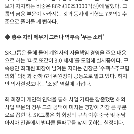
보가 차지하는 비중은
86%(10
조
3000
억원
)
에 달했다
.
그
룹의 금융 부문이 사라지는 것과 동시에 외형도
7
분의
1
수
준으로 줄어들 게 뻔하다
.
◆
총수 자리 메우기 그러나 역부족
‘
우는 소리
’
SK
그룹은 올해 들어 계열사의 자율책임 경영을 주요 내용
으로 하는
‘
따로 또같이
3.0
체제
’
를 도입해 실시중이다
.
구
속중인 최태원 회장이 남겨둔 자리는 김창근
‘
수펙스추구협
의회
’
의장과 산하
6
개 위원장이 공동으로 맡고 있다
.
하지
만 의사결정보다는
‘
조정
’
역할에 가깝다
.
최 회장이 개인적 인맥을 통해 사업 기회를 창출했던 해외
사업 부문의 경우 그의 공백이 미치는 영향이 가장 큰 부분
으로 꼽힌다
. SK
그룹은 최 회장의 구속 이후 중국 및 동남
아시아 진출에서 별다른 돌파구를 찾지 못하는 실정이다
.