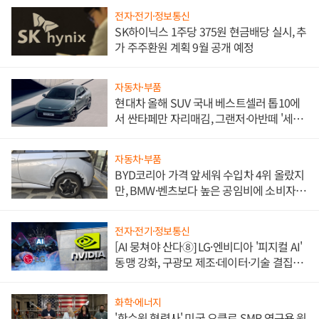
전자·전기·정보통신
SK하이닉스 1주당 375원 현금배당 실시, 추
가 주주환원 계획 9월 공개 예정
자동차·부품
현대차 올해 SUV 국내 베스트셀러 톱10에
서 싼타페만 자리매김, 그랜저·아반떼 '세단
쌍끌이'로 내수 방어
자동차·부품
BYD코리아 가격 앞세워 수입차 4위 올랐지
만, BMW·벤츠보다 높은 공임비에 소비자
불만 폭발
전자·전기·정보통신
[AI 뭉쳐야 산다⑧] LG·엔비디아 '피지컬 AI'
동맹 강화, 구광모 제조·데이터·기술 결집
해 종합 로보틱스 기업으로
화학·에너지
'한수원 협력사' 미국 오클로 SMR 연구용 원