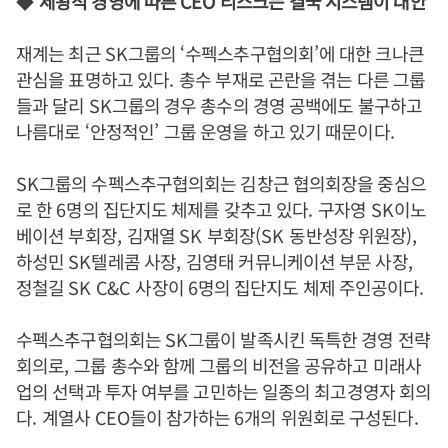
◆
제왕적 경영에 따른
CEO
리스크는 결국 시스템이 대안
재계는 최근
SK
그룹의
‘
수펙스추구협의회
’
에 대한 크나큰
관심을 표명하고 있다
.
총수 부재로 곤란을 겪는 다른 그룹
들과 달리
SK
그룹의 경우 총수의 경영 공백에도 불구하고
나름대로
‘
안정적인
’
그룹 운영을 하고 있기 때문이다
.
SK
그룹의 수펙스추구협의회는 김창근 협의회장을 중심으
로 한
6
명의 집단지도 체제를 갖추고 있다
.
구자영
SK
이노
베이션 부회장
,
김재열
SK
부회장
(SK
동반성장 위원장
),
하성민
SK
텔레콤 사장
,
김영태 커뮤니케이션 부문 사장
,
정철길
SK C&C
사장이
6
명의 집단지도 체제 주인공이다
.
수펙스추구협의회는
SK
그룹이 발족시킨 독특한 경영 전략
회의로
,
그룹 총수와 함께 그룹의 비전을 공유하고 미래사
업의 선택과 투자 여부를 고민하는 일종의 최고경영자 회의
다
.
계열사
CEO
들이 참가하는
6
개의 위원회로 구성된다
.