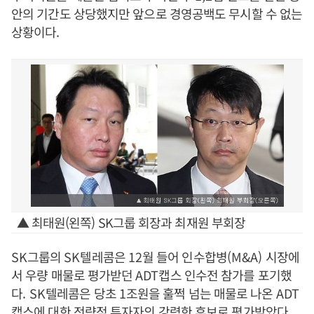
안의 기간도 상당했지만 앞으로 경영공백도 무시할 수 없는
상황이다
.
▲ 최태원(왼쪽) SK그룹 회장과 최재원 부회장
SK
그룹의
SK
텔레콤은
12
월 들어 인수합병
(M&A)
시장에
서 우량 매물로 평가받던
ADT
캡스 인수전 참가를 포기했
다
. SK
텔레콤은 당초
1
조원을 훌쩍 넘는 매물로 나온
ADT
캡스에 대한 전략적 투자자의 강력한 후보로 평가받았다
.