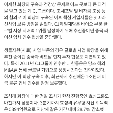
이재현 회장의 구속과 건강상 문제로 어느 곳보다 큰 타격
을 받고 있는 게
CJ
그룹이다
.
조세포탈 및 비자금 조성 등
의 혐의로 이 회장이 구속된 이후 핵심 계열사들은 잇따라
신사업 보류 방침을 밝혔다
.
CJ
제일제당은 바이오 부문 글
로벌 시장 지배력
1
위를 달성하기 위해 추진중이던 중국 라
이신 업체 인수 협상을 중단했다
.
생물자원
(
사료
)
사업 부문의 경우 글로벌 사업 확장을 위해
추진 중이던 중국과 베트남 현지 투자 협상도 지연되고 있
다
.
특히
2011
년
CJ
그룹이 인수한 대한통운은 당초 해외
M&A
를 통해 글로벌 기업으로 성장시킨다는 전략이었다
.
하지만 이 회장 구속 이후
,
최근까지 추진해온
1
조원대 미
국 물류 업체 인수를 잠정 보류했다
.
조석래 회장에 대한 검찰 조사가 한창 진행중인 효성그룹도
마찬가지 상황이다
. 3
분기까지 효성의 유무형 자산 취득액
은
5394
억원으로 지난해 같은 기간 대비
28.7%
감소했