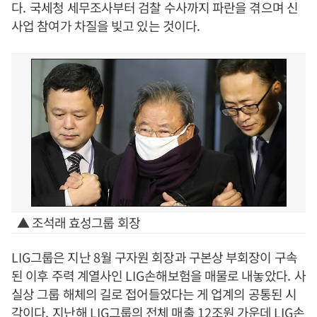
다
.
국세청 세무조사부터 검찰 수사까지 파란을 겪으며 신
사업 참여가 차질을 빚고 있는 것이다
.
▲ 조석래 효성그룹 회장
LIG
그룹은 지난
8
월 구자원 회장과 구본상 부회장이 구속
된 이후 주력 계열사인
LIG
손해보험을 매물로 내놓았다
.
사
실상 그룹 해체의 길로 접어들었다는 게 업계의 공통된 시
각이다
.
지난해
LIG
그룹의 전체 매출
12
조원 가운데
LIG
손