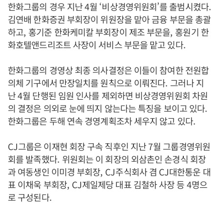
한화그룹의 경우 지난
4
월
‘
비상경영위원회
’
를 출범시켰다
.
김연배 한화증권 부회장이 위원장을 맡아 금융 부문을 총괄
하고
,
홍기준 한화케미칼 부회장이 제조 부문을
,
홍원기 한
화호텔앤드리조트 사장이 서비스 부문을 맡고 있다
.
한화그룹의 경영상 최종 의사결정은 이들이 참여한 전원합
의체 기구에서 만장일치를 원칙으로 이뤄진다
.
그러나 지
난
4
월 단행된 임원 인사를 제외하면 비상경영위원회 차원
의 결정은 의외로 눈에 띄지 않는다는 특징을 보이고 있다
.
한화그룹은 두해 연속 경영계획조차 세우지 않고 있다
.
CJ
그룹은 이재현 회장 구속 직후인 지난
7
월 그룹경영위원
회를 발족했다
.
위원회는 이 회장의 외삼촌인 손경식 회장
과 여동생인 이미경 부회장
, CJ
주식회사 겸
CJ
대한통운 대
표 이채욱 부회장
, CJ
제일제당 대표 김철하 사장 등
4
명으
로 구성된다
.