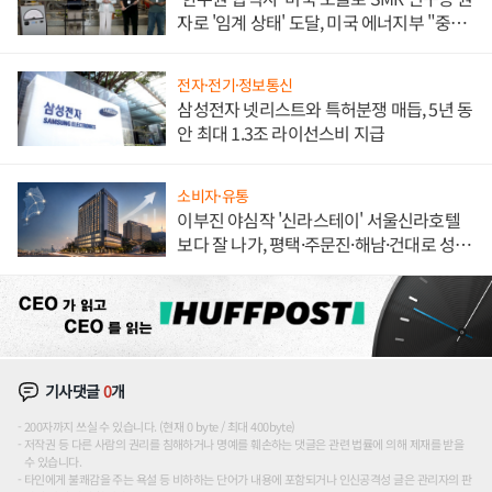
자로 '임계 상태' 도달, 미국 에너지부 "중요
한 이정표"
전자·전기·정보통신
삼성전자 넷리스트와 특허분쟁 매듭, 5년 동
안 최대 1.3조 라이선스비 지급
소비자·유통
이부진 야심작 '신라스테이' 서울신라호텔
보다 잘 나가, 평택·주문진·해남·건대로 성
장판 더 넓힌다
기사댓글
0
개
200자까지 쓰실 수 있습니다. (현재 0 byte / 최대 400byte)
저작권 등 다른 사람의 권리를 침해하거나 명예를 훼손하는 댓글은 관련 법률에 의해 제재를 받을
수 있습니다.
타인에게 불쾌감을 주는 욕설 등 비하하는 단어가 내용에 포함되거나 인신공격성 글은 관리자의 판