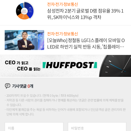
전자·전기·정보통신
삼성전자 2분기 글로벌 D램 점유율 39% 1
위, SK하이닉스와 13%p 격차
전자·전기·정보통신
[오늘Who] 정철동 LG디스플레이 모바일 O
LED로 하반기 실적 반등 시동, '칩플레이
션'에 가격 인하 압박은 부담
기사댓글
0
개
200자까지 쓰실 수 있습니다. (현재 0 byte / 최대 400byte)
저작권 등 다른 사람의 권리를 침해하거나 명예를 훼손하는 댓글은 관련 법률에 의해 제재를 받을
수 있습니다.
타인에게 불쾌감을 주는 욕설 등 비하하는 단어가 내용에 포함되거나 인신공격성 글은 관리자의 판
단에 의해 삭제 합니다.