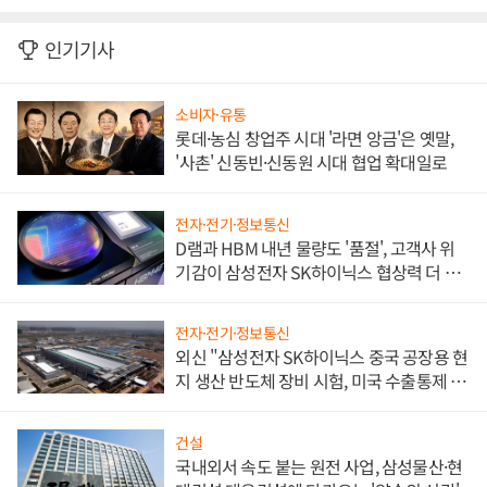
인기기사
소비자·유통
롯데·농심 창업주 시대 '라면 앙금'은 옛말,
'사촌' 신동빈·신동원 시대 협업 확대일로
전자·전기·정보통신
D램과 HBM 내년 물량도 '품절', 고객사 위
기감이 삼성전자 SK하이닉스 협상력 더 키
워
전자·전기·정보통신
외신 "삼성전자 SK하이닉스 중국 공장용 현
지 생산 반도체 장비 시험, 미국 수출통제 대
비"
건설
국내외서 속도 붙는 원전 사업, 삼성물산·현