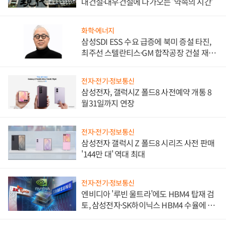
대건설·대우건설에 다가오는 '약속의 시간'
화학·에너지
삼성SDI ESS 수요 급증에 북미 증설 타진,
최주선 스텔란티스·GM 합작공장 건설 재추
진하나
전자·전기·정보통신
삼성전자, 갤럭시Z 폴드8 사전예약 개통 8
월31일까지 연장
전자·전기·정보통신
삼성전자 갤럭시 Z 폴드8 시리즈 사전 판매
'144만 대' 역대 최대
전자·전기·정보통신
엔비디아 '루빈 울트라'에도 HBM4 탑재 검
토, 삼성전자·SK하이닉스 HBM4 수율에 주
도권 갈린다